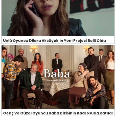
Ünlü Oyuncu Dilara Aksüyek'in Yeni Projesi Belli Oldu
Genç ve Güzel Oyuncu Baba Dizisinin Kadrosuna Katıldı