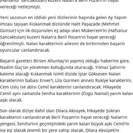
(Hafsanur Sancaktutan) kuzeni Nalan'a Beril Pozam'ın hayat
vereceği netleşmişti.
Yeni sezonun en iddialı yeni dizilerinin başında gelen Ay Yapım
imzası taşıyan Kıskanmak dizisinde Halit Paşazade (Mehmet
Günsür) için ilk düşünülen eş adayı olan Mükerrem'in (Hafsanur
Sancaktutan) kuzeni Nalan'a Beril Pozam'ın hayat vereceği
öğrenilmişti. Nalan karakterinin ailesini de birbirinden başarılı
oyuncular canlandıracak.
Başarılı gazeteci Birsen Altuntaş'ın yapmış olduğu haberine göre,
Nadim Güç'ün yönetmen koltuğunda oturacağı, Yılmaz Şahin'in
kaleme alacağı Kıskanmak isimli dizide İştar Gökseven Nalan
karakterinin babası Enver'i, Lila Gürmen annesi Rukiye karakterini,
Cem Uslu ise abisi Cemil karakterini canlandıracak. Hikayede
Cemil aynı zamanda Seniha karakterinin (Özgü Namal) yarım kalan
aşkı olacak.
Son olarak diziye dahil olan Dilara Aksüyek, hikayede Şükran
karakterini canlandırarak Beril Pozam'ın hayat vereceği Nalan'ın
yengesi, Seniha'nın geçmişindeki yarım kalan büyük aşkı Cemil'in
ise eşi olarak önemli bir yere sahip olacak. Dilara Aksüyek'in