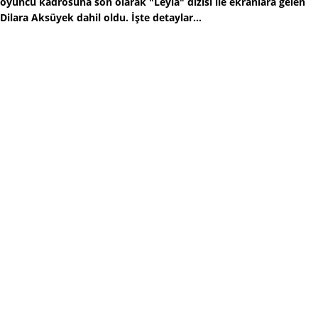
oyuncu kadrosuna son olarak "Leyla" dizisi ile ekranlara gelen
Dilara Aksüyek dahil oldu. İşte detaylar...