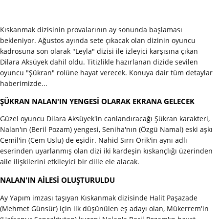
Kıskanmak dizisinin provalarının ay sonunda başlaması
bekleniyor. Ağustos ayında sete çıkacak olan dizinin oyuncu
kadrosuna son olarak "Leyla" dizisi ile izleyici karşısına çıkan
Dilara Aksüyek dahil oldu. Titizlikle hazırlanan dizide sevilen
oyuncu "Şükran" rolüne hayat verecek. Konuya dair tüm detaylar
haberimizde...
ŞÜKRAN NALAN'IN YENGESİ OLARAK EKRANA GELECEK
Güzel oyuncu Dilara Aksüyek'in canlandıracağı Şükran karakteri,
Nalan'ın (Beril Pozam) yengesi, Seniha'nın (Özgü Namal) eski aşkı
Cemil'in (Cem Uslu) de eşidir. Nahid Sırrı Örik'in aynı adlı
eserinden uyarlanmış olan dizi iki kardeşin kıskançlığı üzerinden
aile ilişkilerini etkileyici bir dille ele alacak.
NALAN'IN AİLESİ OLUŞTURULDU
Ay Yapım imzası taşıyan Kıskanmak dizisinde Halit Paşazade
(Mehmet Günsür) için ilk düşünülen eş adayı olan, Mükerrem'in