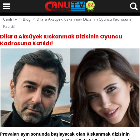
››
››
Canlı Tv
Blog
Dilara Aksüyek Kıskanmak Dizisinin Oyuncu Kadrosuna
Katıldı!
Dilara Aksüyek Kıskanmak Dizisinin Oyuncu
Kadrosuna Katıldı!
Provaları ayın sonunda başlayacak olan Kıskanmak dizisinin