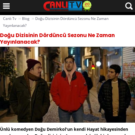
››
››
Canlı Tv
Blog
Doğu Dizisinin Dördüncü Sezonu Ne Zaman
Yayınlanacak?
Doğu Dizisinin Dördüncü Sezonu Ne Zaman
Yayınlanacak?
Ünlü komedyen Doğu Demirkol'un kendi Hayat hikayesinden