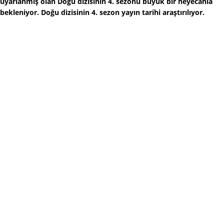
uyarlanmış olan Doğu dizisinin 4. sezonu büyük bir heyecanla
bekleniyor. Doğu dizisinin 4. sezon yayın tarihi araştırılıyor.