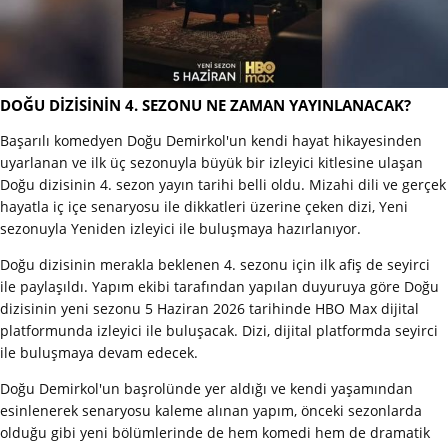
DOĞU DİZİSİNİN 4. SEZONU NE ZAMAN YAYINLANACAK?
Başarılı komedyen Doğu Demirkol'un kendi hayat hikayesinden
uyarlanan ve ilk üç sezonuyla büyük bir izleyici kitlesine ulaşan
Doğu dizisinin 4. sezon yayın tarihi belli oldu. Mizahi dili ve gerçek
hayatla iç içe senaryosu ile dikkatleri üzerine çeken dizi, Yeni
sezonuyla Yeniden izleyici ile buluşmaya hazırlanıyor.
Doğu dizisinin merakla beklenen 4. sezonu için ilk afiş de seyirci
ile paylaşıldı. Yapım ekibi tarafından yapılan duyuruya göre Doğu
dizisinin yeni sezonu 5 Haziran 2026 tarihinde HBO Max dijital
platformunda izleyici ile buluşacak. Dizi, dijital platformda seyirci
ile buluşmaya devam edecek.
Doğu Demirkol'un başrolünde yer aldığı ve kendi yaşamından
esinlenerek senaryosu kaleme alınan yapım, önceki sezonlarda
olduğu gibi yeni bölümlerinde de hem komedi hem de dramatik