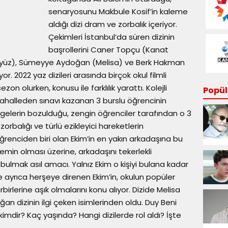
senaryosunu Makbule Kosif’in kaleme
aldığı dizi dram ve zorbalık içeriyor.
Çekimleri İstanbul’da süren dizinin
başrollerini Caner Topçu (Kanat
eryüz), Sümeyye Aydoğan (Melisa) ve Berk Hakman
 2022 yaz dizileri arasında birçok okul filmli
ezon olurken, konusu ile farklılık yarattı. Kolejli
Popüle
 mahalleden sınavı kazanan 3 burslu öğrencinin
engelerin bozulduğu, zengin öğrenciler tarafından o 3
rbalığı ve türlü ezikleyici hareketlerin
ğrenciden biri olan Ekim’in en yakın arkadaşına bu
emin olması üzerine, arkadaşını tekerlekli
ulmak asıl amacı. Yalnız Ekim o kişiyi bulana kadar
e ayrıca herşeye direnen Ekim’in, okulun popüler
birlerine aşık olmalarını konu alıyor. Dizide Melisa
n dizinin ilgi çeken isimlerinden oldu. Duy Beni
mdir? Kaç yaşında? Hangi dizilerde rol aldı? İşte