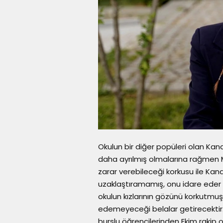
Okulun bir diğer popüleri olan Kana
daha ayrılmış olmalarına rağmen M
zarar verebileceği korkusu ile Ka
uzaklaştıramamış, onu idare eder 
okulun kızlarının gözünü korkutmu
edemeyeceği belalar getirecektir
burslu öğrencilerinden Ekim rakip o