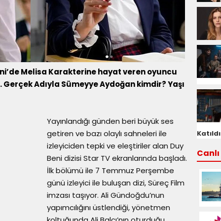
Beni’de Melisa Karakterine hayat veren oyuncu
di. Gerçek Adıyla Sümeyye Aydoğan kimdir? Yaşı
Yayınlandığı günden beri büyük ses
getiren ve bazı olaylı sahneleri ile
Katıldı
izleyiciden tepki ve eleştiriler alan Duy
Canlı 
Beni dizisi Star TV ekranlarında başladı.
İlk bölümü ile 7 Temmuz Perşembe
günü izleyici ile buluşan dizi, Süreç Film
imzası taşıyor. Ali Gündoğdu’nun
yapımcılığını üstlendiği, yönetmen
koltuğunda Ali Balcı’nın oturduğu,