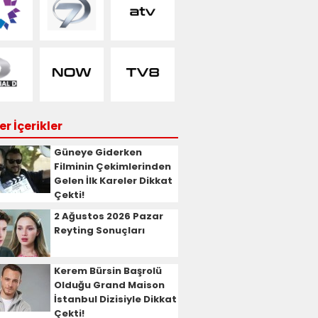
r İçerikler
Güneye Giderken
Filminin Çekimlerinden
Gelen İlk Kareler Dikkat
Çekti!
2 Ağustos 2026 Pazar
Reyting Sonuçları
Kerem Bürsin Başrolü
Olduğu Grand Maison
İstanbul Dizisiyle Dikkat
Çekti!