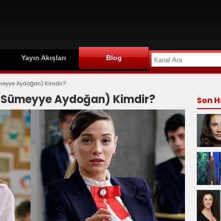
Yayın Akışları
Blog
ümeyye Aydoğan) Kimdir?
a (Sümeyye Aydoğan) Kimdir?
Son H