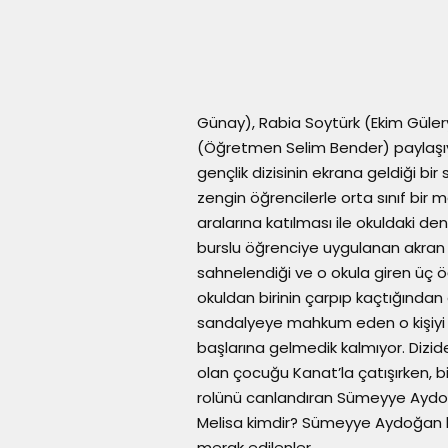
Günay), Rabia Soytürk (Ekim Gül
(Öğretmen Selim Bender) paylaşıyor.
gençlik dizisinin ekrana geldiği bir s
zengin öğrencilerle orta sınıf bir
aralarına katılması ile okuldaki d
burslu öğrenciye uygulanan akran zo
sahnelendiği ve o okula giren üç ö
okuldan birinin çarpıp kaçtığından 
sandalyeye mahkum eden o kişiyi b
başlarına gelmedik kalmıyor. Dizid
olan çocuğu Kanat’la çatışırken, bir
rolünü canlandıran Sümeyye Aydoğa
Melisa kimdir? Sümeyye Aydoğan ki
merak edilenler…