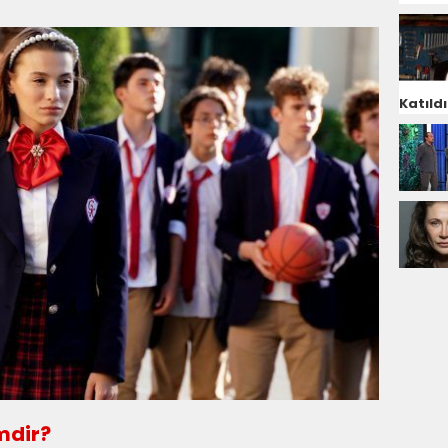
Katıldı
imdir?