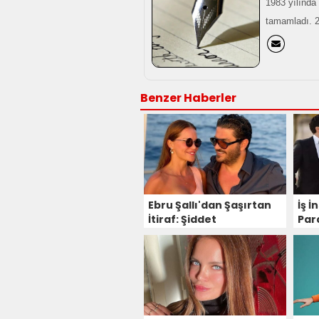
1983 yılında 
tamamladı. 20
Benzer Haberler
Ebru Şallı'dan Şaşırtan
İş 
İtiraf: Şiddet
Par
Görüyorum
Şal
Vaz