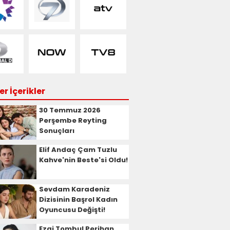
r İçerikler
30 Temmuz 2026
Perşembe Reyting
Sonuçları
Elif Andaç Çam Tuzlu
Kahve'nin Beste'si Oldu!
Sevdam Karadeniz
Dizisinin Başrol Kadın
Oyuncusu Değişti!
Ezgi Tombul Perihan