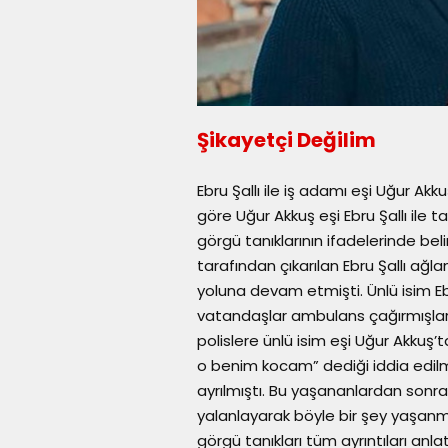
Şikayetçi Değilim
Ebru Şallı ile iş adamı eşi Uğur Ak
göre Uğur Akkuş eşi Ebru Şallı ile 
görgü tanıklarının ifadelerinde beli
tarafından çıkarılan Ebru Şallı ağla
yoluna devam etmişti. Ünlü isim Eb
vatandaşlar ambulans çağırmışlardı
polislere ünlü isim eşi Uğur Akkuş’t
o benim kocam” dediği iddia edilmi
ayrılmıştı. Bu yaşananlardan sonra 
yalanlayarak böyle bir şey yaşanma
görgü tanıkları tüm ayrıntıları anlat