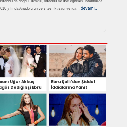
İstanbul'da doğdu. İlkokul, ortaokul ve lise eğitimini İstanbul'da
devamı..
10 yılında Anadolu universitesi iktisadi ve ida ..
İnsanı Uğur Akkuş
Ebru Şallı'dan Şiddet
agöz Dediği Eşi Ebru
İddialarına Yanıt
lı İle Boşanmaktan
geçti!