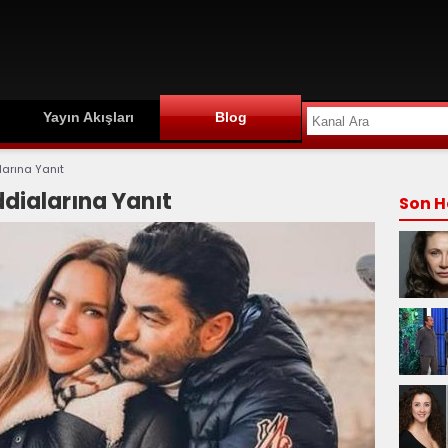
Yayın Akışları
Blog
larına Yanıt
ddialarına Yanıt
Son H