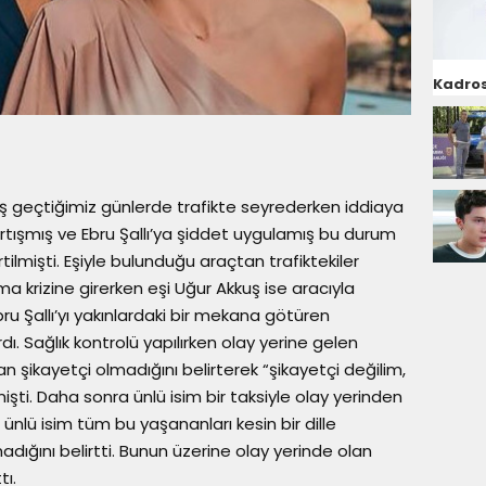
Kadros
kuş geçtiğimiz günlerde trafikte seyrederken iddiaya
tartışmış ve Ebru Şallı’ya şiddet uygulamış bu durum
rtilmişti. Eşiyle bulunduğu araçtan trafiktekiler
ma krizine girerken eşi Uğur Akkuş ise aracıyla
ru Şallı’yı yakınlardaki bir mekana götüren
. Sağlık kontrolü yapılırken olay yerine gelen
an şikayetçi olmadığını belirterek “şikayetçi değilim,
şti. Daha sonra ünlü isim bir taksiyle olay yerinden
ünlü isim tüm bu yaşananları kesin bir dille
dığını belirtti. Bunun üzerine olay yerinde olan
tı.