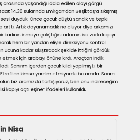
kuş arasında yaşandığı iddia edilen olayı görgü
m saat 14.30 sularında Emirgan’dan Beşiktaş’a sıkışmış
ık sesi duyduk. Önce çocuk düştü sandık ve tepki
çe arttı. Artık dayanamadık ne oluyor diye arkamızı
kadının inmeye çalıştığını adamın ise zorla kapıyı
arak hem bir yandan eliyle direksiyonu kontrol
ın ucuna kadar sıkıştıracak şekilde ittiğini gördük.
ek için arabayı önüne kırdı. Araçtan indik.
. Sanırım içerden çocuk kilidi yapılmıştı, bir
ı. Etraftan kimse yardım etmiyordu bu arada. Sonra
olun biz aramızda tartışıyoruz, ben onu indireceğim
 kapıyı açtı eşine” ifadeleri kullanıldı.
n Nisa