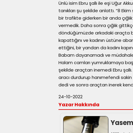
Ünlü isim Ebru şallı ile eşi Uğur Ak
tanıkları şu şekilde anlattı. “8 Eki
bir trafikte giderken bir anda çığl
vermedik. Daha sonra çığlık gittik
döndüğümüzde arkadaki araçta bir 
kapattığını ve kadının üstüne aban
ettiğini, bir yandan da kadını kapın
Babam dayanamadı ve müdahale etm
Halam camları yumruklamaya başladı
şekilde araçtan inemedi Ebru şall
aracı durdurup hanımefendi sakin 
dedi ve sonra araçtan inerek kendisi
24-10-2022
Yazar Hakkında
Yasemi