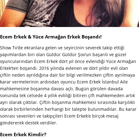
Ecem Erkek & Yüce Armağan Erkek Boşandı!
Show Tv’de ekranlara gelen ve seyircinin severek takip ettiği
yapımlardan biri olan Güldür Güldür Şov’un başarılı ve güzel
oyuncularından Ecem Erkek dört yıl önce evlendiği Yüce Armağan
Erkek’ten boşandı. 2016 yılında evlenen ve dört yıldır evli olan
çiftin neden ayrıldığına dair bir bilgi verilmezken çiftin ayrılmaya
karar vermelerinin ardından oyuncu Ecem Erkek İstanbul Aile
mahkemesine boşanma davası açtı. Bugün görülen davada
sonunda tek celsede 4 yıllık evliliği bitiren çift mahkemeden artık
ayrı olarak çıktılar. Çiftin boşanma mahkemesi sırasında karşılıklı
olarak birbirlerinden herhangi bir talepte bulunmadılar. Bu karar
sonrası sevenleri ve takipçileri Ecem Erkek’e birçok mesaj
göndererek destek verdiler.
Ecem Erkek Kimdir?