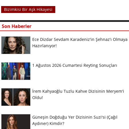
Bizimkisi Bir Aşk Hikayesi
Son Haberler
Ece Dizdar Sevdam Karadeniz'in Şehnaz'ı Olmaya
Hazırlanıyor!
1 Ağustos 2026 Cumartesi Reyting Sonuçları
İrem Kahyaoğlu Tuzlu Kahve Dizisinin Meryem'i
Oldu!
Güneşin Doğduğu Yer Dizisinin Suzi'si (Çağıl
Aydıner) Kimdir?