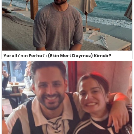
Yeraltı'nın Ferhat'ı (Ekin Mert Daymaz) Kimdir?