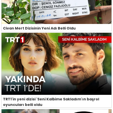
Civan Mert Dizisinin Yeni Adı Belli Oldu
TRT1'in yeni dizisi 'Seni Kalbime Sakladım'ın başrol
oyuncuları belli oldu