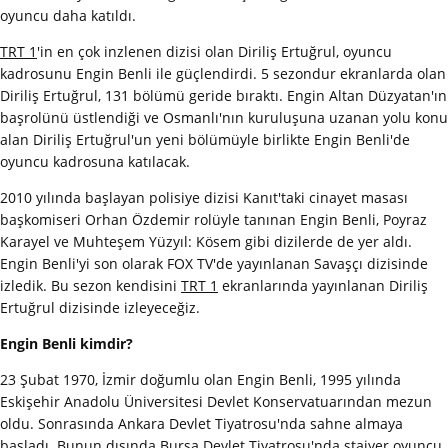
oyuncu daha katıldı.
TRT 1
'in en çok inzlenen dizisi olan Diriliş Ertuğrul, oyuncu
kadrosunu Engin Benli ile güçlendirdi. 5 sezondur ekranlarda olan
Diriliş Ertuğrul, 131 bölümü geride bıraktı. Engin Altan Düzyatan'ın
başrolünü üstlendiği ve Osmanlı'nın kuruluşuna uzanan yolu konu
alan Diriliş Ertuğrul'un yeni bölümüyle birlikte Engin Benli'de
oyuncu kadrosuna katılacak.
2010 yılında başlayan polisiye dizisi Kanıt'taki cinayet masası
başkomiseri Orhan Özdemir rolüyle tanınan Engin Benli, Poyraz
Karayel ve Muhteşem Yüzyıl: Kösem gibi dizilerde de yer aldı.
Engin Benli'yi son olarak FOX TV'de yayınlanan Savaşçı dizisinde
izledik. Bu sezon kendisini
TRT 1
ekranlarında yayınlanan Diriliş
Ertuğrul dizisinde izleyeceğiz.
Engin Benli kimdir?
23 Şubat 1970, İzmir doğumlu olan Engin Benli, 1995 yılında
Eskişehir Anadolu Üniversitesi Devlet Konservatuarından mezun
oldu. Sonrasında Ankara Devlet Tiyatrosu'nda sahne almaya
başladı. Bunun dışında Bursa Devlet Tiyatrosu'nda stajyer oyuncu