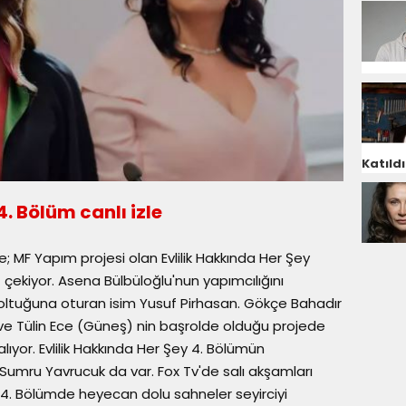
Katıldı
4. Bölüm canlı izle
le; MF Yapım projesi olan Evlilik Hakkında Her Şey
 çekiyor. Asena Bülbüloğlu'nun yapımcılığını
oltuğuna oturan isim Yusuf Pirhasan. Gökçe Bahadır
e Tülin Ece (Güneş) nin başrolde olduğu projede
alıyor. Evlilik Hakkında Her Şey 4. Bölümün
Sumru Yavrucuk da var. Fox Tv'de salı akşamları
y 4. Bölümde heyecan dolu sahneler seyirciyi