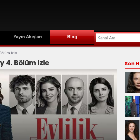
Yayın Akışları
Blog
 Bölüm izle
y 4. Bölüm izle
Son H