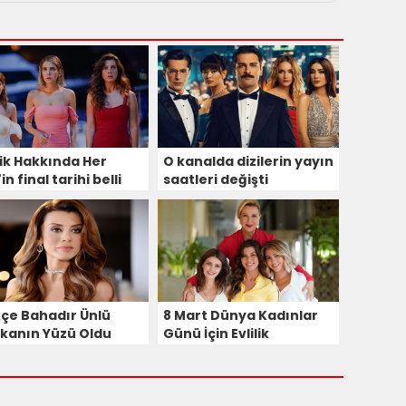
lik Hakkında Her
O kanalda dizilerin yayın
in final tarihi belli
saatleri değişti
u
çe Bahadır Ünlü
8 Mart Dünya Kadınlar
kanın Yüzü Oldu
Günü İçin Evlilik
Hakkında Her Şey
Dizisinden Sürpriz
Oyuncu