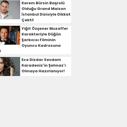
Kerem Bürsin Başrolü
Olduğu Grand Maison
İstanbul Dizisiyle Dikkat
Çekti!
Yiğit Özşener Muzaffer
Karakteriyle Düğün
Şarkıcısı Filminin
Oyuncu Kadrosuna
!
Ece Dizdar Sevdam
Karadeniz'in Şehnaz'ı
Olmaya Hazırlanıyor!