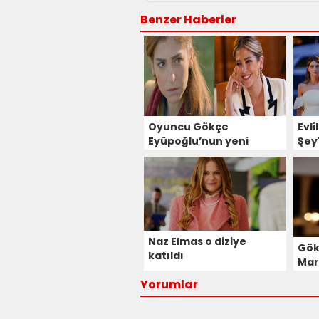
Benzer Haberler
Oyuncu Gökçe
Evli
Eyüpoğlu’nun yeni
Şey'
projesi belli oldu
old
Naz Elmas o diziye
Gök
katıldı
Mar
Yorumlar