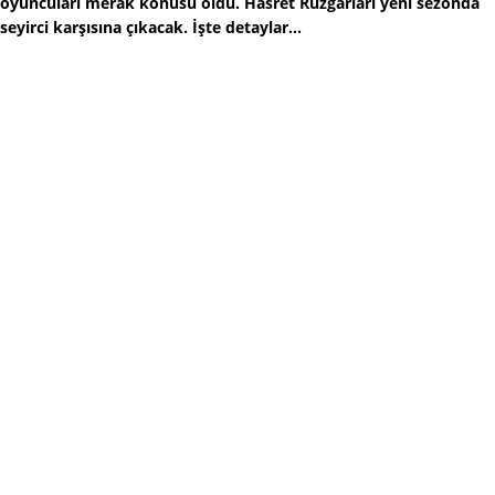
oyuncuları merak konusu oldu. Hasret Rüzgarları yeni sezonda
seyirci karşısına çıkacak. İşte detaylar...