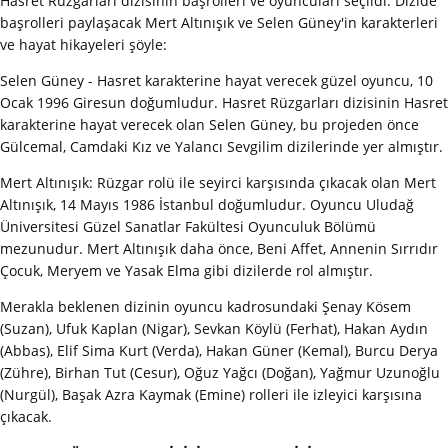
Hasret Rüzgarları dizisinin başrolleri ve oyuncuları seçildi. Dizide
başrolleri paylaşacak Mert Altınışık ve Selen Güney'in karakterleri
ve hayat hikayeleri şöyle:
Selen Güney - Hasret karakterine hayat verecek güzel oyuncu, 10
Ocak 1996 Giresun doğumludur. Hasret Rüzgarları dizisinin Hasret
karakterine hayat verecek olan Selen Güney, bu projeden önce
Gülcemal, Camdaki Kız ve Yalancı Sevgilim dizilerinde yer almıştır.
Mert Altınışık: Rüzgar rolü ile seyirci karşısında çıkacak olan Mert
Altınışık, 14 Mayıs 1986 İstanbul doğumludur. Oyuncu Uludağ
Üniversitesi Güzel Sanatlar Fakültesi Oyunculuk Bölümü
mezunudur. Mert Altınışık daha önce, Beni Affet, Annenin Sırrıdır
Çocuk, Meryem ve Yasak Elma gibi dizilerde rol almıştır.
Merakla beklenen dizinin oyuncu kadrosundaki Şenay Kösem
(Suzan), Ufuk Kaplan (Nigar), Sevkan Köylü (Ferhat), Hakan Aydın
(Abbas), Elif Sima Kurt (Verda), Hakan Güner (Kemal), Burcu Derya
(Zühre), Birhan Tut (Cesur), Oğuz Yağcı (Doğan), Yağmur Uzunoğlu
(Nurgül), Başak Azra Kaymak (Emine) rolleri ile izleyici karşısına
çıkacak.