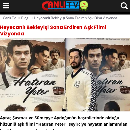
››
››
Canlı Tv
Blog
Heyecanlı Bekleyişi Sona Erdiren Aşk Filmi Vizyonda
Heyecanlı Bekleyişi Sona Erdiren Aşk Filmi
Vizyonda
Aytaç Şaşmaz ve Sümeyye Aydoğan'ın başrollerinde olduğu
hüzünlü aşk filmi ''Hatıran Yeter'' seyirciye hayatın anlamından