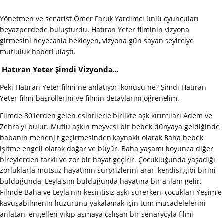
Yönetmen ve senarist Ömer Faruk Yardımcı ünlü oyuncuları
beyazperdede buluşturdu. Hatıran Yeter filminin vizyona
girmesini heyecanla bekleyen, vizyona gün sayan seyirciye
mutluluk haberi ulaştı.
Hatıran Yeter Şimdi Vizyonda...
Peki Hatıran Yeter filmi ne anlatıyor, konusu ne? Şimdi Hatıran
Yeter filmi başrollerini ve filmin detaylarını öğrenelim.
Filmde 80'lerden gelen esintilerle birlikte aşk kırıntıları Adem ve
Zehra'yı bulur. Mutlu aşkın meyvesi bir bebek dünyaya geldiğinde
babanın menenjit geçirmesinden kaynaklı olarak Baha bebek
işitme engeli olarak doğar ve büyür. Baha yaşamı boyunca diğer
bireylerden farklı ve zor bir hayat geçirir. Çocukluğunda yaşadığı
zorluklarla mutsuz hayatının sürprizlerini arar, kendisi gibi birini
bulduğunda, Leyla'sını bulduğunda hayatına bir anlam gelir.
Filmde Baha ve Leyla'nın kesintisiz aşkı sürerken, çocukları Yeşim'e
kavuşabilmenin huzurunu yakalamak için tüm mücadelelerini
anlatan, engelleri yıkıp aşmaya çalışan bir senaryoyla filmi