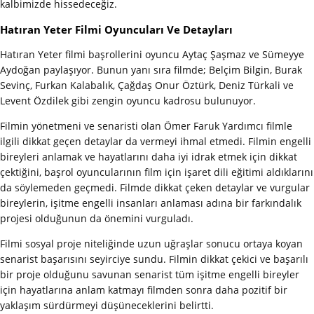
kalbimizde hissedeceğiz.
Hatıran Yeter Filmi Oyuncuları Ve Detayları
Hatıran Yeter filmi başrollerini oyuncu Aytaç Şaşmaz ve Sümeyye
Aydoğan paylaşıyor. Bunun yanı sıra filmde; Belçim Bilgin, Burak
Sevinç, Furkan Kalabalık, Çağdaş Onur Öztürk, Deniz Türkali ve
Levent Özdilek gibi zengin oyuncu kadrosu bulunuyor.
Filmin yönetmeni ve senaristi olan Ömer Faruk Yardımcı filmle
ilgili dikkat geçen detaylar da vermeyi ihmal etmedi. Filmin engelli
bireyleri anlamak ve hayatlarını daha iyi idrak etmek için dikkat
çektiğini, başrol oyuncularının film için işaret dili eğitimi aldıklarını
da söylemeden geçmedi. Filmde dikkat çeken detaylar ve vurgular
bireylerin, işitme engelli insanları anlaması adına bir farkındalık
projesi olduğunun da önemini vurguladı.
Filmi sosyal proje niteliğinde uzun uğraşlar sonucu ortaya koyan
senarist başarısını seyirciye sundu. Filmin dikkat çekici ve başarılı
bir proje olduğunu savunan senarist tüm işitme engelli bireyler
için hayatlarına anlam katmayı filmden sonra daha pozitif bir
yaklaşım sürdürmeyi düşüneceklerini belirtti.