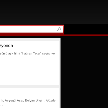
izyonda
ü aşk filmi ''Hatıran Yeter'' seyirciye
lık, Ayşegül Aşar, Belçim Bilgim, Gözde
yor.