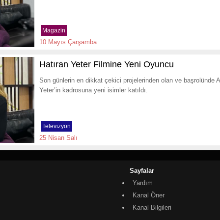
Magazin
10 Mayıs Çarşamba
Hatıran Yeter Filmine Yeni Oyuncu
Son günlerin en dikkat çekici projelerinden olan ve başrolünde 
Yeter’in kadrosuna yeni isimler katıldı.
Televizyon
25 Nisan Salı
Sayfalar
Yardım
Kanal Öner
Kanal Bilgileri