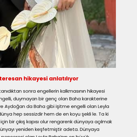
nteresan hikayesi anlatılıyor
ni tanıdıktan sonra engellerin kalkmasının hikayesi
engelli, duymayan bir genç olan Baha karakterine
ye Aydoğan da Baha gibi işitme engelli olan Leyla
dünya hep sessizdir hem de en koyu şekli le. Ta ki
 için bir çıkış kapısı olur rengarenk dünyaya açılmak
l dünyayı yeniden keşfetmiştir adeta. Dünyaya
n penceresi olan Leyla Baha’nın en büyük