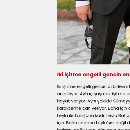
İki işitme engelli gencin e
İki işitme engelli gencin birbirleri
anlatılıyor. Aytaç şaşmaz işitme 
hayat veriyor. Aynı şekilde Sümey
karakterine can veriyor. Baha için 
Leyla ile tanışana kadr. Leyla Baha
için. Baha sadece Leyla’sını deği
bakışını değiştiren, dünyaya açıla