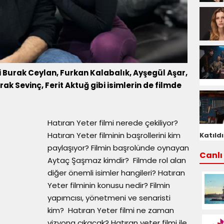
li Burak Ceylan, Furkan Kalabalık, Ayşegül Aşar,
ak Sevinç, Ferit Aktuğ gibi isimlerin de filmde
Hatıran Yeter filmi nerede çekiliyor?
Hatıran Yeter filminin başrollerini kim
Katıldı
paylaşıyor? Filmin başrolünde oynayan
Canlı 
Aytaç Şaşmaz kimdir? Filmde rol alan
diğer önemli isimler hangileri? Hatıran
Yeter filminin konusu nedir? Filmin
yapımcısı, yönetmeni ve senaristi
kim? Hatıran Yeter filmi ne zaman
vizyona çıkacak? Hatıran yeter filmi ile