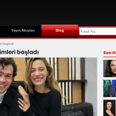
Yayın Akışları
Blog
ri başladı
imleri başladı
Son H