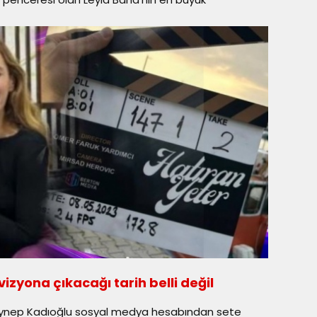
izyona çıkacağı tarih belli değil
eynep Kadıoğlu sosyal medya hesabından sete