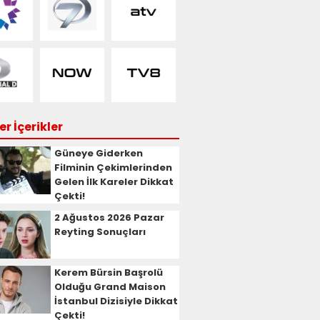
r İçerikler
Güneye Giderken
Filminin Çekimlerinden
Gelen İlk Kareler Dikkat
Çekti!
2 Ağustos 2026 Pazar
Reyting Sonuçları
Kerem Bürsin Başrolü
Olduğu Grand Maison
İstanbul Dizisiyle Dikkat
Çekti!