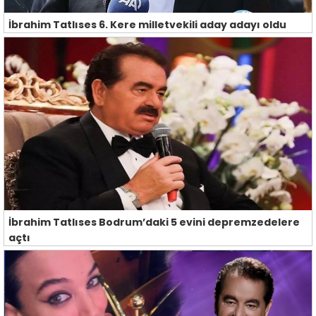
İbrahim Tatlıses 6. Kere milletvekili aday adayı oldu
İbrahim Tatlıses Bodrum’daki 5 evini depremzedelere
açtı