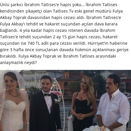
Ünlü şarkıcı İbrahim Tatlıses'e hapis şoku… İbrahim Tatlıses
kendisinden şikayetçi olan Tatlıses Tv eski genel müdürü Fulya
Akbay Toprak davasından hapis cezası aldı. İbrahim Tatlıses'e
Fulya Akbay'ı tehdit ve hakaret suçundan açılan dava karara
bağlandı. 4 yıla kadar hapis cezası istenen davada İbrahim
Tatlıses'e tehdit suçundan 2 ay 15 gün hapis cezası, hakaret
suçundan ise 740 TL adli para cezası verildi. Hürriyet'in haberine
göre 3 hafta önce sonuçlanan davada hükmün açıklanması geriye
bırakıldı. Fulya Akbay Toprak ve İbrahim Tatlıses arasındaki
anlaşmazlık neydi?