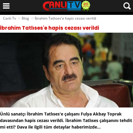
››
››
Canlı Tv
Blog
İbrahim Tatlıses'e hapis cezası verildi
İbrahim Tatlıses'e hapis cezası verildi
Ünlü sanatçı İbrahim Tatlıses'e çalışanı Fulya Akbay Toprak
davasından hapis cezası verildi. İbrahim Tatlıses çalışanını tehdit
mi etti? Dava ile ilgili tüm detaylar haberimizde…