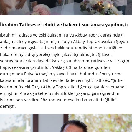
İbrahim Tatlıses'e tehdit ve hakeret suçlaması yapılmıştı
İbrahim Tatlıses ve eski çalışanı Fulya Akbay Toprak arasındaki
anlaşmazlık yargıya taşınmıştı. Fulya Akbay Toprak avukatı Şeyda
Yıldırım aracılığıyla Tatlıses hakkında kendisini tehdit ettiği ve
hakarete uğradığı gerekçesiyle şikayetçi olmuştu. Şikayet
sonrasında açılan davada karar çıktı. İbrahim Tatlıses 2 yıl 15 gün
hapis cezasına çarptırıldı. Yaklaşık 3 hafta önce görülen
duruşmada Fulya Akbay'ın şikayeti haklı bulundu. Soruşturma
kapsamında İbrahim Tatlıses de ifade vermişti. Tatlıses, "Şirket
işlerini müşteki Fulya Akbay Toprak ile diğer çalışanlara emanet
etmiştim. Ancak şirkette usulsüzlükler yaşandığını öğrendim.
İşlerine son verdim. Söz konusu mesajlar bana ait değildir"
demişti.