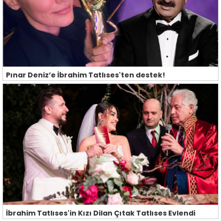
Pınar Deniz’e İbrahim Tatlıses'ten destek!
İbrahim Tatlıses'in Kızı Dilan Çıtak Tatlıses Evlendi