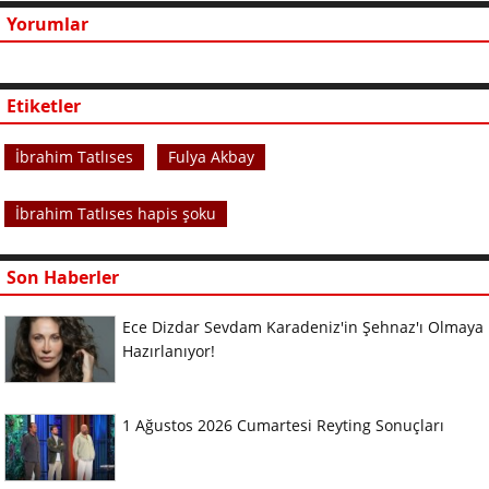
Yorumlar
Etiketler
İbrahim Tatlıses
Fulya Akbay
İbrahim Tatlıses hapis şoku
Son Haberler
Ece Dizdar Sevdam Karadeniz'in Şehnaz'ı Olmaya
Hazırlanıyor!
1 Ağustos 2026 Cumartesi Reyting Sonuçları