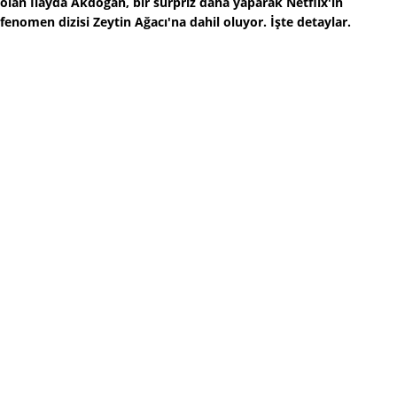
olan İlayda Akdoğan, bir sürpriz daha yaparak Netflix'in
fenomen dizisi Zeytin Ağacı'na dahil oluyor. İşte detaylar.