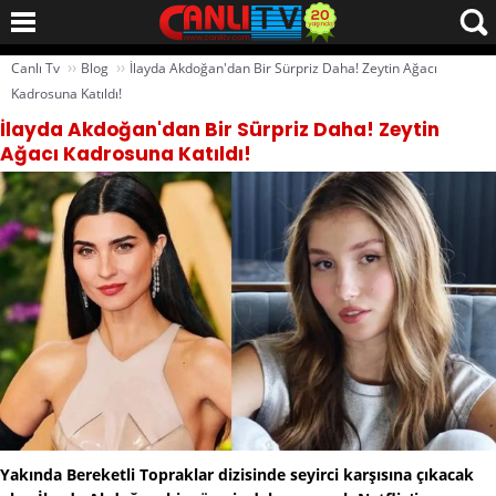
››
››
Canlı Tv
Blog
İlayda Akdoğan'dan Bir Sürpriz Daha! Zeytin Ağacı
Kadrosuna Katıldı!
İlayda Akdoğan'dan Bir Sürpriz Daha! Zeytin
Ağacı Kadrosuna Katıldı!
Yakında Bereketli Topraklar dizisinde seyirci karşısına çıkacak