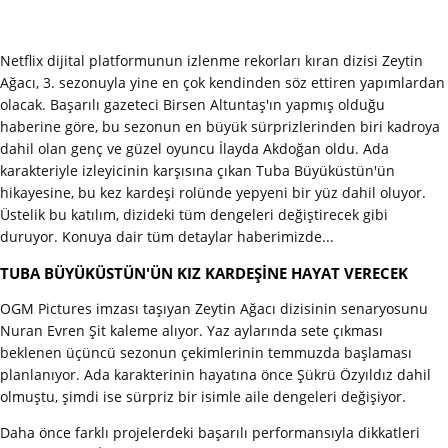
Netflix dijital platformunun izlenme rekorları kıran dizisi Zeytin
Ağacı, 3. sezonuyla yine en çok kendinden söz ettiren yapımlardan
olacak. Başarılı gazeteci Birsen Altuntaş'ın yapmış olduğu
haberine göre, bu sezonun en büyük sürprizlerinden biri kadroya
dahil olan genç ve güzel oyuncu İlayda Akdoğan oldu. Ada
karakteriyle izleyicinin karşısına çıkan Tuba Büyüküstün'ün
hikayesine, bu kez kardeşi rolünde yepyeni bir yüz dahil oluyor.
Üstelik bu katılım, dizideki tüm dengeleri değiştirecek gibi
duruyor. Konuya dair tüm detaylar haberimizde...
TUBA BÜYÜKÜSTÜN'ÜN KIZ KARDEŞİNE HAYAT VERECEK
OGM Pictures imzası taşıyan Zeytin Ağacı dizisinin senaryosunu
Nuran Evren Şit kaleme alıyor. Yaz aylarında sete çıkması
beklenen üçüncü sezonun çekimlerinin temmuzda başlaması
planlanıyor. Ada karakterinin hayatına önce Şükrü Özyıldız dahil
olmuştu, şimdi ise sürpriz bir isimle aile dengeleri değişiyor.
Daha önce farklı projelerdeki başarılı performansıyla dikkatleri