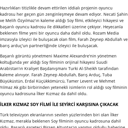
Hazırlıkları titizlikle devam ettirilen iddialı projenin oyuncu
kadrosu her geçen gün zenginleşmeye devam ediyor. Necati Şahin
ve Melih Özyılmaz'ın kaleme aldığı Soy filmi, etkileyici hikayesi ve
başarılı oyuncu kadrosu ile dikkatleri üzerine çekiyor. Heyecanla
beklenen filme yeni bir oyuncu daha dahil oldu. Rozam Media
imzasıyla izleyici ile buluşacak olan film, Farah Zeynep Abdullah ve
barış arduç'un partnerliğinde izleyici ile buluşacak.
Başarılı görüntü yönetmeni Maxime Alexandre'nin yönetmen
koltuğunda yer aldığı Soy filminin orijinal hikayesi Suudi
Arabistan'ın Kraliyet Başdanışmanı Turki Al-Sheikh tarafından
kaleme alınıyor. Farah Zeynep Abdullah, Barış Arduç, Tuba
Büyüküstün, Erdal Küçükkömürcü, Tamer Levent ve Mehmet
Yılmaz Ak gibi birbirinden yetenekli isimlerin rol aldığı soy filminin
oyuncu kadrosuna İlker Kızmaz da dahil oldu.
İLKER KIZMAZ SOY FİLMİ İLE SEYİRCİ KARŞISINA ÇIKACAK
Türk televizyon ekranlarının sevilen yüzlerinden biri olan İlker
Kızmaz, merakla beklenen Soy filminin oyuncu kadrosuna dahil
oldu. Başarılı gazeteci Birsen Altuntaş'ın yapmış olduğu haberine