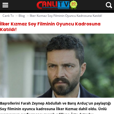
››
››
Canlı Tv
Blog
İlker Kızmaz Soy Filminin Oyuncu Kadrosuna Katıldı!
İlker Kızmaz Soy Filminin Oyuncu Kadrosuna
Katıldı!
Başrollerini Farah Zeynep Abdullah ve Barış Arduç'un paylaştığı
Soy filminin oyuncu kadrosuna İlker Kızmaz dahil oldu. Ünlü