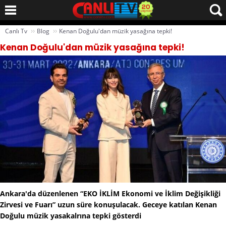
››
››
Canlı Tv
Blog
Kenan Doğulu'dan müzik yasağına tepki!
Kenan Doğulu'dan müzik yasağına tepki!
Ankara'da düzenlenen “EKO İKLİM Ekonomi ve İklim Değişikliği
Zirvesi ve Fuarı” uzun süre konuşulacak. Geceye katılan Kenan
Doğulu müzik yasakalrına tepki gösterdi