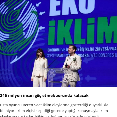
246 milyon insan göç etmek zorunda kalacak
Usta oyuncu Beren Saat iklim olaylarına gösterdiği duyarlılıkla
biliniyor. İklim elçisi seçildiği gecede yaptığı konuşmayla iklim
olaylarına ne kadar hâkim olduğunu şu sözlerle gösterdi: