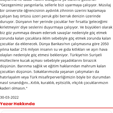
“Gezegenimiz yangınlarla, sellerle bizi uyarmaya çalışıyor. Müsilaj
bir üniversite öğrencisinin aydınlık zihninin üzerini kaplamaya
çalışan baş örtüsü üzeri peruk gibi berrak denizin üzerinde
duruyor. Dünyanın her yerinde çocuklar her fırsatta ‘geleceğimi
kirletmeyin’ diye seslerini duyurmaya çalışıyor. Ve büyükleri olarak
biz göz yummaya devam edersek savaşlar nedeniyle göç etmek
zorunda kalan çocuklara iklim sebebiyle göç etmek zorunda kalan
çocuklar da eklenecek. Dünya Bankası’nın çalışmasına göre 2050
yılına kadar 216 milyon insanın su ve gıda kıtlıkları ve aşırı hava
olayları nedeniyle göç etmesi bekleniyor. Türkiye’nin Suriyeli
mültecilere kucak açması sebebiyle yaşadıklarını birazcık
düşünün. Barınma sağlık ve eğitim haklarından mahrum kalan
çocukları düşünün. Sokaklarımızda yaşanan çatışmaları da
hatırlayalım veya Türk misafirperverliğimizin böyle bir durumdan
nasıl sınandığını…Kıtlık, kuraklık, eşitsizlik, ırkçılık çocuklarımızın
kaderi olmasın."
30-03-2022
Yazar Hakkında