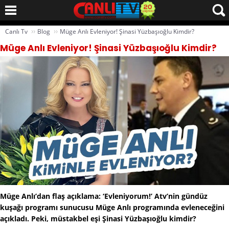
››
››
Canlı Tv
Blog
Müge Anlı Evleniyor! Şinasi Yüzbaşıoğlu Kimdir?
Müge Anlı Evleniyor! Şinasi Yüzbaşıoğlu Kimdir?
Müge Anlı’dan flaş açıklama: ‘Evleniyorum!’ Atv’nin gündüz
kuşağı programı sunucusu Müge Anlı programında evleneceğini
açıkladı. Peki, müstakbel eşi Şinasi Yüzbaşıoğlu kimdir?