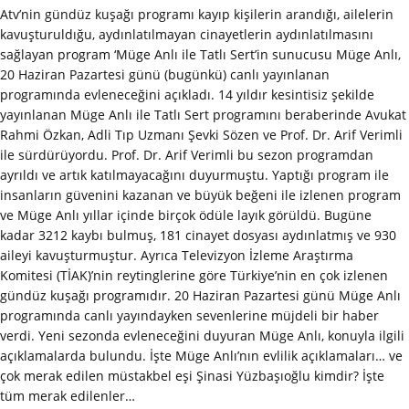
Atv’nin gündüz kuşağı programı kayıp kişilerin arandığı, ailelerin
kavuşturuldığu, aydınlatılmayan cinayetlerin aydınlatılmasını
sağlayan program ‘Müge Anlı ile Tatlı Sert’in sunucusu Müge Anlı,
20 Haziran Pazartesi günü (bugünkü) canlı yayınlanan
programında evleneceğini açıkladı. 14 yıldır kesintisiz şekilde
yayınlanan Müge Anlı ile Tatlı Sert programını beraberinde Avukat
Rahmi Özkan, Adli Tıp Uzmanı Şevki Sözen ve Prof. Dr. Arif Verimli
ile sürdürüyordu. Prof. Dr. Arif Verimli bu sezon programdan
ayrıldı ve artık katılmayacağını duyurmuştu. Yaptığı program ile
insanların güvenini kazanan ve büyük beğeni ile izlenen program
ve Müge Anlı yıllar içinde birçok ödüle layık görüldü. Bugüne
kadar 3212 kaybı bulmuş, 181 cinayet dosyası aydınlatmış ve 930
aileyi kavuşturmuştur. Ayrıca Televizyon İzleme Araştırma
Komitesi (TİAK)’nin reytinglerine göre Türkiye’nin en çok izlenen
gündüz kuşağı programıdır. 20 Haziran Pazartesi günü Müge Anlı
programında canlı yayındayken sevenlerine müjdeli bir haber
verdi. Yeni sezonda evleneceğini duyuran Müge Anlı, konuyla ilgili
açıklamalarda bulundu. İşte Müge Anlı’nın evlilik açıklamaları… ve
çok merak edilen müstakbel eşi Şinasi Yüzbaşıoğlu kimdir? İşte
tüm merak edilenler…