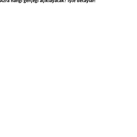
Azra hangi gerçeği açıklayacak? İşte detaylar!