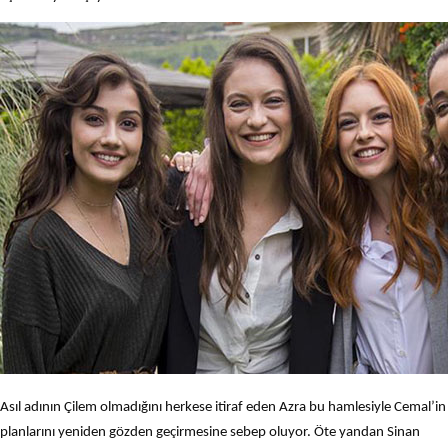
Asıl adının Çilem olmadığını herkese itiraf eden Azra bu hamlesiyle Cemal’in
planlarını yeniden gözden geçirmesine sebep oluyor. Öte yandan Sinan