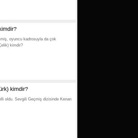
kimdir?
eçmiş, oyuncu kadrosuyla da çok
elik) kimdir?
rk) kimdir?
elli oldu. Sevgili Geçmiş dizisinde Kenan