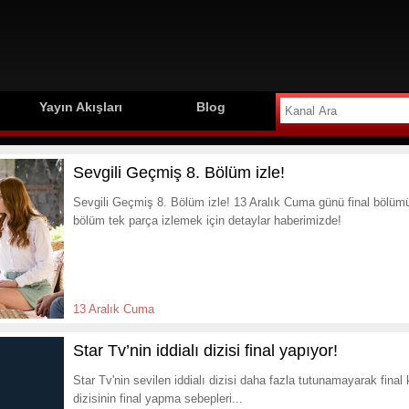
Yayın Akışları
Blog
Sevgili Geçmiş 8. Bölüm izle!
Sevgili Geçmiş 8. Bölüm izle! 13 Aralık Cuma günü final bölüm
bölüm tek parça izlemek için detaylar haberimizde!
13 Aralık Cuma
Star Tv’nin iddialı dizisi final yapıyor!
Star Tv'nin sevilen iddialı dizisi daha fazla tutunamayarak final ka
dizisinin final yapma sebepleri...