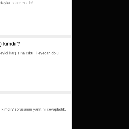
etaylar haberimizde!
) kimdir?
leyici karşısına çıktı! Heyecan dolu
'ı kimdir? sorusunun yanıtını cevapladık.