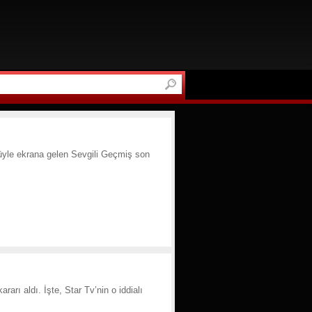
üyle ekrana gelen Sevgili Geçmiş son
rarı aldı. İşte, Star Tv’nin o iddialı