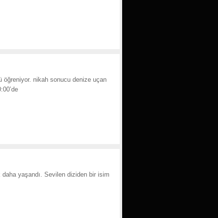
ü öğreniyor. nikah sonucu denize uçan
0:00’de
k daha yaşandı. Sevilen diziden bir isim