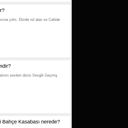
r?
ısına çıktı. Dizide rol alan ve Cahide
mdir?
ının sevilen dizisi Sevgili Geçmiş
şli Bahçe Kasabası nerede?