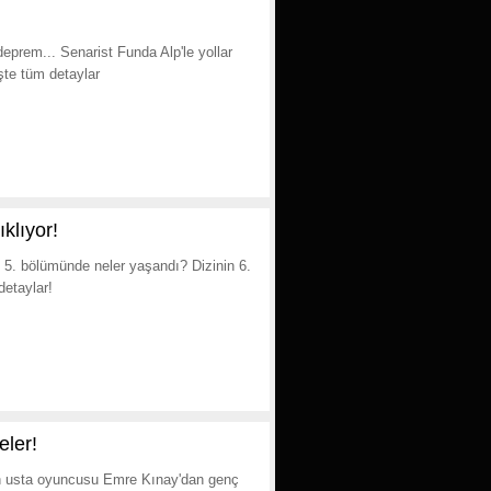
prem... Senarist Funda Alp'le yollar
İşte tüm detaylar
klıyor!
 5. bölümünde neler yaşandı? Dizinin 6.
detaylar!
eler!
nin usta oyuncusu Emre Kınay'dan genç