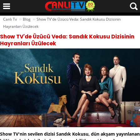
››
››
Canlı Tv
Blog
Show TV'de Üzücü Veda: Sandık Kokusu Dizisinin
Hayranları Üzülecek
Show TV'de Üzücü Veda: Sandık Kokusu Dizisinin
Hayranları Üzülecek
Show TV'nin sevilen dizisi Sandık Kokusu, dün akşam yayınlanan