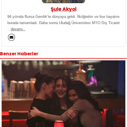
Şule Akyol
94 yılında Bursa Gemlik’te dünyaya geldi. İlköğretim ve lise hayatını
burada tamamladı. Daha sonra Uludağ Üniversitesi MYO Dış Ticaret
..
devamı..
Benzer Haberler