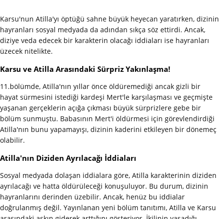
Karsu'nun Atilla'yı öptüğü sahne büyük heyecan yaratırken, dizinin
hayranları sosyal medyada da adından sıkça söz ettirdi. Ancak,
diziye veda edecek bir karakterin olacağı iddiaları ise hayranları
üzecek nitelikte.
Karsu ve Atilla Arasındaki Sürpriz Yakınlaşma!
11.bölümde, Atilla'nın yıllar önce öldüremediği ancak gizli bir
hayat sürmesini istediği kardeşi Mert'le karşılaşması ve geçmişte
yaşanan gerçeklerin açığa çıkması büyük sürprizlere gebe bir
bölüm sunmuştu. Babasının Mert'i öldürmesi için görevlendirdiği
Atilla'nın bunu yapamayışı, dizinin kaderini etkileyen bir dönemeç
olabilir.
Atilla'nın Diziden Ayrılacağı İddiaları
Sosyal medyada dolaşan iddialara göre, Atilla karakterinin diziden
ayrılacağı ve hatta öldürüleceği konuşuluyor. Bu durum, dizinin
hayranlarını derinden üzebilir. Ancak, henüz bu iddialar
doğrulanmış değil. Yayınlanan yeni bölüm tanıtımı, Atilla ve Karsu
arasındaki aşkın giderek arttığını gösteriyor. İkilinin yaşadığı