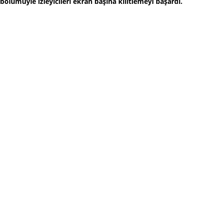
bölümüyle izleyicileri ekran başına kilitlemeyi başardı.