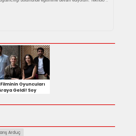
rogramcılığı bölümünde eğitimime devam ediyorum. Teknolo ..
 Filminin Oyuncuları
Araya Geldi! Soy
minin Çekimleri
ede Yapılıyor?
arış Arduç