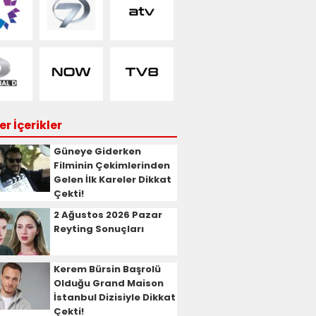
r İçerikler
Güneye Giderken
Filminin Çekimlerinden
Gelen İlk Kareler Dikkat
Çekti!
2 Ağustos 2026 Pazar
Reyting Sonuçları
Kerem Bürsin Başrolü
Olduğu Grand Maison
İstanbul Dizisiyle Dikkat
Çekti!