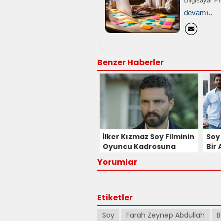
Bilgisayar P
devamı..
Benzer Haberler
İlker Kızmaz Soy Filminin
Soy
Oyuncu Kadrosuna
Bir 
Katıldı!
Fil
Yorumlar
Ner
Etiketler
Soy
Farah Zeynep Abdullah
B