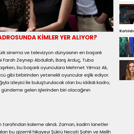
Katıldı
ADROSUNDA KİMLER YER ALIYOR?
ürk sinema ve televizyon dünyasının en başarılı
rini Farah Zeynep Abdullah, Barış Arduç, Tuba
şırken, bu başarılı oyunculara Mehmet Yılmaz Ak,
gibi birbirinden yetenekli oyuncular eşlik ediyor.
a izleyici ile buluşturulacak olan bu iddialı kadro,
gündeme gelen işlerinden biri olacağının
ikh tarafından kaleme alındı. Zaman, kadim lanetler
alan bu gizemli hikayeyi Şükrü Necati Şahin ve Melih