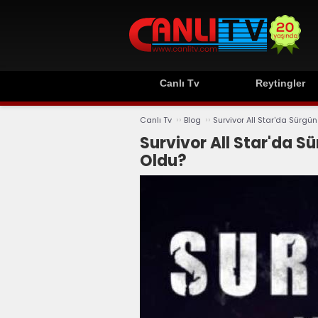
Canlı Tv
Reytingler
››
››
Canlı Tv
Blog
Survivor All Star'da Sürg
Survivor All Star'da 
Oldu?