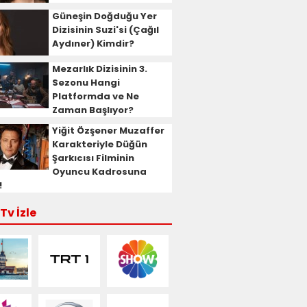
Güneşin Doğduğu Yer
Dizisinin Suzi'si (Çağıl
Aydıner) Kimdir?
Mezarlık Dizisinin 3.
Sezonu Hangi
Platformda ve Ne
Zaman Başlıyor?
Yiğit Özşener Muzaffer
Karakteriyle Düğün
Şarkıcısı Filminin
Oyuncu Kadrosuna
!
Tv İzle