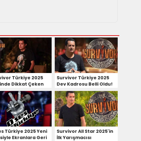
vivor Türkiye 2025
Survivor Türkiye 2025
şinde Dikkat Çeken
Dev Kadrosu Belli Oldu!
ay!
Yeni Sezon Bomba Gibi
Geliyor!
es Türkiye 2025 Yeni
Survivor All Star 2025'in
siyle Ekranlara Geri
İlk Yarışmacısı