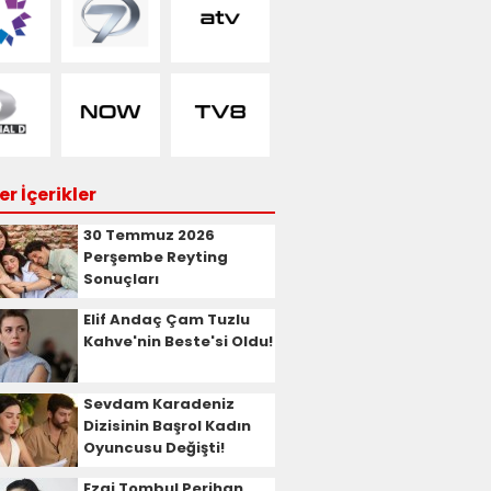
r İçerikler
30 Temmuz 2026
Perşembe Reyting
Sonuçları
Elif Andaç Çam Tuzlu
Kahve'nin Beste'si Oldu!
Sevdam Karadeniz
Dizisinin Başrol Kadın
Oyuncusu Değişti!
Ezgi Tombul Perihan