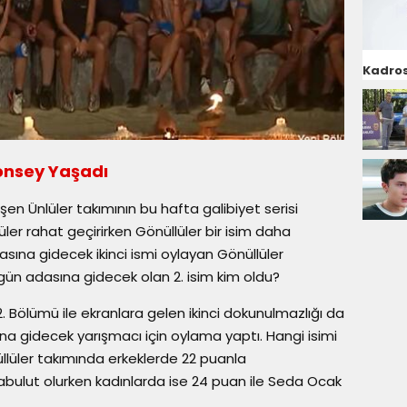
Kadros
Konsey Yaşadı
en Ünlüler takımının bu hafta galibiyet serisi
ler rahat geçirirken Gönüllüler bir isim daha
sına gidecek ikinci ismi oylayan Gönüllüler
gün adasına gidecek olan 2. isim kim oldu?
. Bölümü ile ekranlara gelen ikinci dokunulmazlığı da
a gidecek yarışmacı için oylama yaptı. Hangi isimi
lüler takımında erkeklerde 22 puanla
abulut olurken kadınlarda ise 24 puan ile Seda Ocak