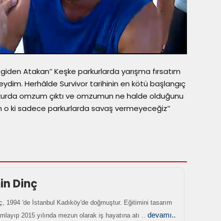
giden Atakan’’ Keşke parkurlarda yarışma fırsatım
seydim. Herhâlde Survivor tarihinin en kötü başlangıç
arkurda omzum çıktı ve omzumun ne halde olduğunu
n o ki sadece parkurlarda savaş vermeyeceğiz’’
in Dinç
, 1994 'de İstanbul Kadıköy'de doğmuştur. Eğitimini tasarım
devamı..
mlayıp 2015 yılında mezun olarak iş hayatına atı ..