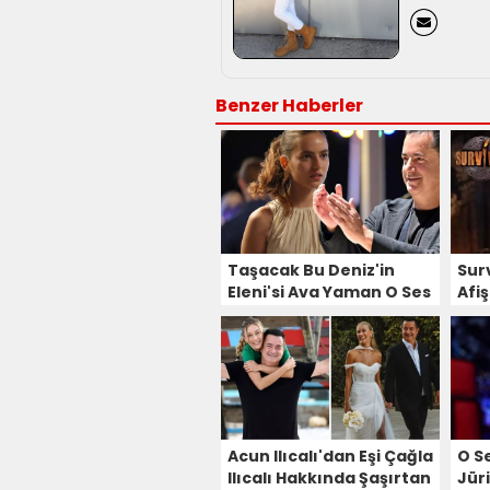
Benzer Haberler
Taşacak Bu Deniz'in
Sur
Eleni'si Ava Yaman O Ses
Afi
Türkiye Yılbaşı Özel
Det
Programına Mı Konuk
Oluyor?
Acun Ilıcalı'dan Eşi Çağla
O S
Ilıcalı Hakkında Şaşırtan
Jüri