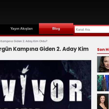
Yayın Akışları
Blog
ün Kampına Giden 2. Aday Kim Oldu?
Sürgün Kampına Giden 2. Aday Kim
Son H