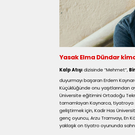
Yasak Elma Dündar kimd
Kalp Atışı
dizisinde “Mehmet”,
Bi
duyurmayı başaran Erdem Kaynarca
Küçüklüğünde onu yaşıtlarından ay
Üniversite eğitimini Ortadoğu Tek
tamamlayan Kaynarca, tiyatroya m
geliştirmek için, Kadir Has Üniver
genç oyuncu, Arzu Tramvayı, En Köt
yaklaşık on tiyatro oyununda sahne