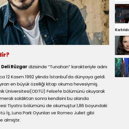
Katıldı
ir?
r Deli Rüzgar
dizisinde “Tunahan” karakteriyle adını
 12 Kasım 1992 yılında İstanbul'da dünyaya geldi.
ıran en büyük özelliği kitap okuma hevesiymiş.
nik Üniversitesi(ODTÜ) Felsefe bölümünü okuyarak
erak saldıktan sonra kendisini bu alanda
sitesi Tiyatro bölümünü de okumuştur.1,86 boyundaki
ü İş, Luna Park Oyunları ve Romeo Juliet gibi
 almıştır.