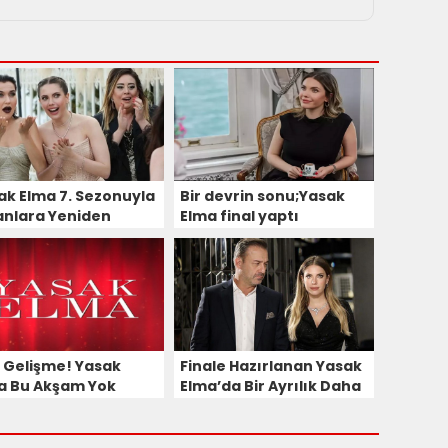
ak Elma 7. Sezonuyla
Bir devrin sonu;Yasak
anlara Yeniden
Elma final yaptı
meye Hazırlanıyor!
ş Gelişme! Yasak
Finale Hazırlanan Yasak
a Bu Akşam Yok
Elma’da Bir Ayrılık Daha