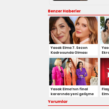
Benzer Haberler
Yasak Elma 7. Sezon
Yas
Kadrosunda Olması
Ekr
Beklenen Eda Ece'den
Dön
Yeni Proje Atağı!
Yasak Elma’nın final
Fla
kararında yeni gelişme
Elm
Yorumlar