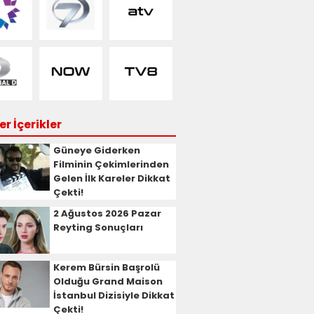
r İçerikler
Güneye Giderken
Filminin Çekimlerinden
Gelen İlk Kareler Dikkat
Çekti!
2 Ağustos 2026 Pazar
Reyting Sonuçları
Kerem Bürsin Başrolü
Olduğu Grand Maison
İstanbul Dizisiyle Dikkat
Çekti!