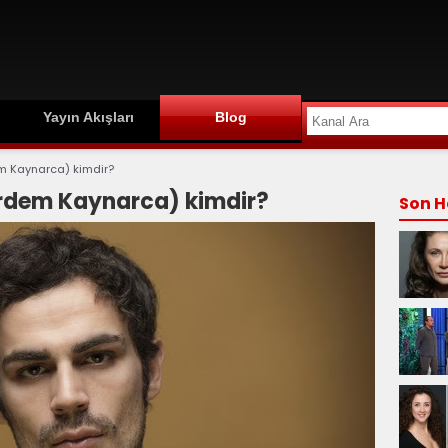
Yayın Akışları
Blog
m Kaynarca) kimdir?
rdem Kaynarca) kimdir?
Son H