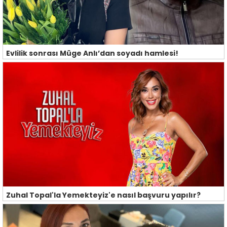
Evlilik sonrası Müge Anlı’dan soyadı hamlesi!
Zuhal Topal'la Yemekteyiz'e nasıl başvuru yapılır?