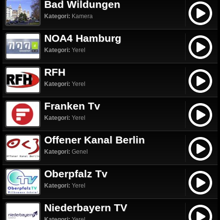
Bad Wildungen
Kategori:
Kamera
NOA4 Hamburg
Kategori:
Yerel
RFH
Kategori:
Yerel
Franken Tv
Kategori:
Yerel
Offener Kanal Berlin
Kategori:
Genel
Oberpfalz Tv
Kategori:
Yerel
Niederbayern TV
Kategori:
Yerel