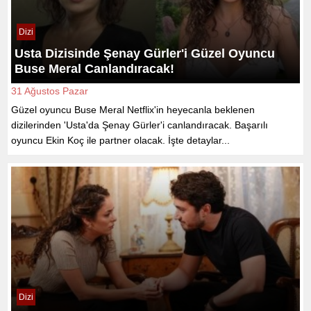
Dizi
Usta Dizisinde Şenay Gürler'i Güzel Oyuncu
Buse Meral Canlandıracak!
31 Ağustos Pazar
Güzel oyuncu Buse Meral Netflix'in heyecanla beklenen
dizilerinden 'Usta'da Şenay Gürler'i canlandıracak. Başarılı
oyuncu Ekin Koç ile partner olacak. İşte detaylar...
Dizi