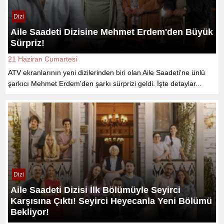
Dizi
Aile Saadeti Dizisine Mehmet Erdem'den Büyük
Sürpriz!
21 Haziran Cumartesi
ATV ekranlarının yeni dizilerinden biri olan Aile Saadeti'ne ünlü
şarkıcı Mehmet Erdem'den şarkı sürprizi geldi. İşte detaylar...
Dizi
Aile Saadeti Dizisi İlk Bölümüyle Seyirci
Karşısına Çıktı! Seyirci Heyecanla Yeni Bölümü
Bekliyor!