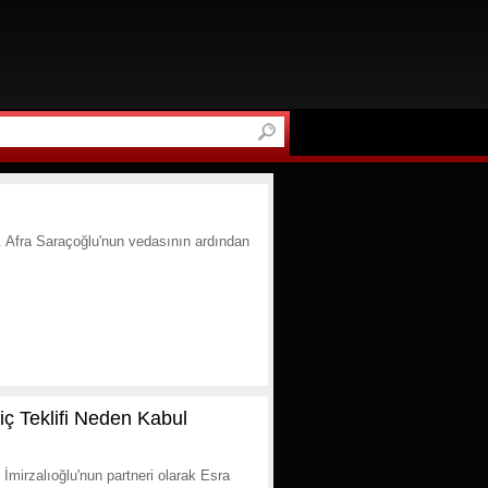
dı. Afra Saraçoğlu'nun vedasının ardından
lgiç Teklifi Neden Kabul
n İmirzalıoğlu'nun partneri olarak Esra