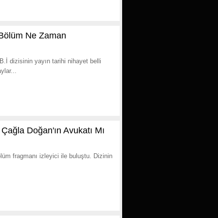
 1. Bölüm Ne Zaman
 dizisinin yayın tarihi nihayet belli
lar...
! Çağla Doğan'ın Avukatı Mı
lüm fragmanı izleyici ile buluştu. Dizinin