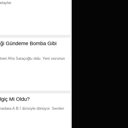
etaylar.
rliği Gündeme Bomba Gibi
artneri Afra Saraçoğlu oldu. Yeni sezonun
.
lgiç Mi Oldu?
anlara A.B.İ dizisiyle dönüyor. Sevilen