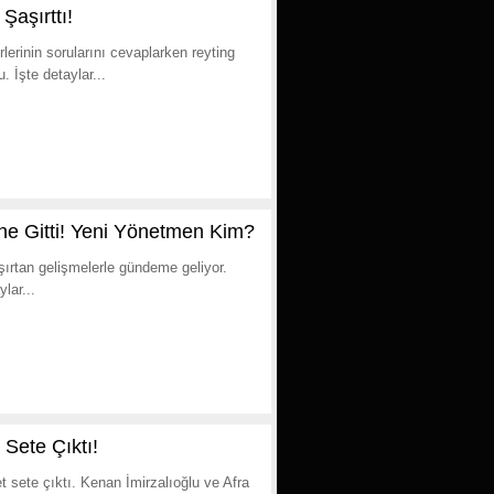
aşırttı!
rinin sorularını cevaplarken reyting
 İşte detaylar...
ne Gitti! Yeni Yönetmen Kim?
şırtan gelişmelerle gündeme geliyor.
lar...
 Sete Çıktı!
et sete çıktı. Kenan İmirzalıoğlu ve Afra