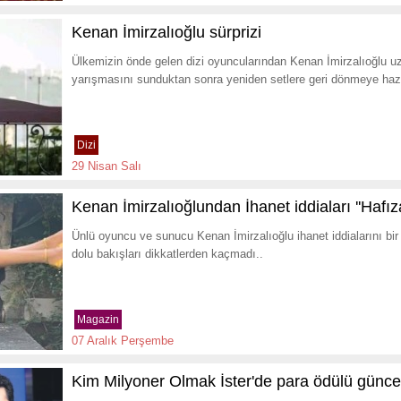
Kenan İmirzalıoğlu sürprizi
Ülkemizin önde gelen dizi oyuncularından Kenan İmirzalıoğlu uzu
yarışmasını sunduktan sonra yeniden setlere geri dönmeye hazı
Dizi
29 Nisan Salı
Kenan İmirzalıoğlundan İhanet iddiaları ''Hafıza
Ünlü oyuncu ve sunucu Kenan İmirzalıoğlu ihanet iddialarını bir
dolu bakışları dikkatlerden kaçmadı..
Magazin
07 Aralık Perşembe
Kim Milyoner Olmak İster'de para ödülü günce