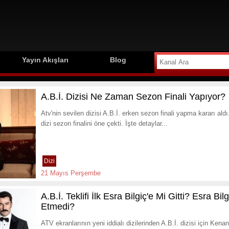
Yayın Akışları
Blog
A.B.İ. Dizisi Ne Zaman Sezon Finali Yapıyor?
Atv'nin sevilen dizisi A.B.İ. erken sezon finali yapma kararı al
dizi sezon finalini öne çekti. İşte detaylar...
Dizi
21 Mayıs Perşembe
A.B.İ. Teklifi İlk Esra Bilgiç'e Mi Gitti? Esra Bi
Etmedi?
ATV ekranlarının yeni iddialı dizilerinden A.B.İ. dizisi için Kena