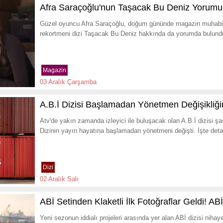
Afra Saraçoğlu'nun Taşacak Bu Deniz Yorumu Ş
Güzel oyuncu Afra Saraçoğlu, doğum gününde magazin muhabirle
rekortmeni dizi Taşacak Bu Deniz hakkında da yorumda bulundu.
Magazin
03 Aralık Çarşamba
A.B.İ Dizisi Başlamadan Yönetmen Değişikliği
Atv'de yakın zamanda izleyici ile buluşacak olan A.B.İ dizisi şa
Dizinin yayın hayatına başlamadan yönetmeni değişti. İşte detay
Dizi
02 Aralık Salı
ABİ Setinden Klaketli İlk Fotoğraflar Geldi! ABİ
Yeni sezonun iddialı projeleri arasında yer alan ABİ dizisi nihay