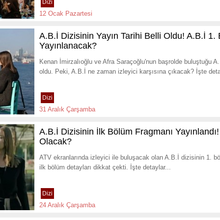
Dizi
12 Ocak Pazartesi
A.B.İ Dizisinin Yayın Tarihi Belli Oldu! A.B.İ
Yayınlanacak?
Kenan İmirzalıoğlu ve Afra Saraçoğlu'nun başrolde buluştuğu A.B.İ
oldu. Peki, A.B.İ ne zaman izleyici karşısına çıkacak? İşte detay
Dizi
31 Aralık Çarşamba
A.B.İ Dizisinin İlk Bölüm Fragmanı Yayınlandı
Olacak?
ATV ekranlarında izleyici ile buluşacak olan A.B.İ dizisinin 1. bö
ilk bölüm detayları dikkat çekti. İşte detaylar...
Dizi
24 Aralık Çarşamba