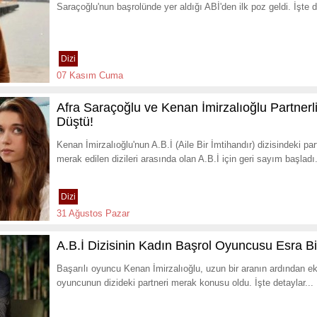
Saraçoğlu'nun başrolünde yer aldığı ABİ'den ilk poz geldi. İşte d
Dizi
07 Kasım Cuma
Afra Saraçoğlu ve Kenan İmirzalıoğlu Partne
Düştü!
Kenan İmirzalıoğlu'nun A.B.İ (Aile Bir İmtihandır) dizisindeki p
merak edilen dizileri arasında olan A.B.İ için geri sayım başladı
Dizi
31 Ağustos Pazar
A.B.İ Dizisinin Kadın Başrol Oyuncusu Esra Bi
Başarılı oyuncu Kenan İmirzalıoğlu, uzun bir aranın ardından ekr
oyuncunun dizideki partneri merak konusu oldu. İşte detaylar...