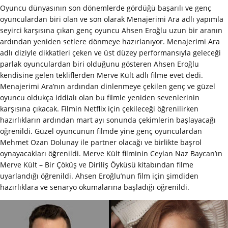
Oyuncu dünyasının son dönemlerde gördüğü başarılı ve genç
oyunculardan biri olan ve son olarak Menajerimi Ara adlı yapımla
seyirci karşısına çıkan genç oyuncu Ahsen Eroğlu uzun bir aranın
ardından yeniden setlere dönmeye hazırlanıyor. Menajerimi Ara
adlı diziyle dikkatleri çeken ve üst düzey performansıyla geleceği
parlak oyunculardan biri olduğunu gösteren Ahsen Eroğlu
kendisine gelen tekliflerden Merve Kült adlı filme evet dedi.
Menajerimi Ara’nın ardından dinlenmeye çekilen genç ve güzel
oyuncu oldukça iddialı olan bu filmle yeniden sevenlerinin
karşısına çıkacak. Filmin Netflix için çekileceği öğrenilirken
hazırlıkların ardından mart ayı sonunda çekimlerin başlayacağı
öğrenildi. Güzel oyuncunun filmde yine genç oyunculardan
Mehmet Ozan Dolunay ile partner olacağı ve birlikte başrol
oynayacakları öğrenildi. Merve Kült filminin Ceylan Naz Baycan’ın
Merve Kült – Bir Çöküş ve Diriliş Öyküsü kitabından filme
uyarlandığı öğrenildi. Ahsen Eroğlu’nun film için şimdiden
hazırlıklara ve senaryo okumalarına başladığı öğrenildi.