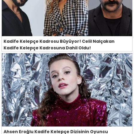
Kadife Kelepçe Kadrosu Büyüyor! Celil Nalçakan
Kadife Kelepçe Kadrosuna Dahil Oldu!
Ahsen Eroğlu Kadife Kelepçe Dizisinin Oyuncu