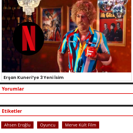
Erşan Kuneri’ye 3 Yeni İsim
Yorumlar
Etiketler
Ahsen Eroğlu
Oyuncu
Merve Kült Film