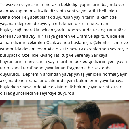
Televizyon seyircisinin merakla beklediği yapımların başında yer
alan Ay Yapım imzalı Aile dizisinin yeni yayın tarihi belli oldu.
Daha önce 14 Şubat olarak duyurulan yayın tarihi ülkemizde
yaşanan deprem dolayısıyla ertelenen dizinin ne zaman
başlayacağı merakla bekleniyordu. Kadrosunda Kıvanç Tatlıtuğ ve
Serenay Sarıkaya’yı bir araya getiren ve Dram ve aşk türünde ele
alınan dizinin çekimleri Ocak ayında başlamıştı. Çekimleri İzmir ve
İstanbul’da devam eden Aile dizisi Show Tv ekranlarında seyirciyle
buluşacak. Özellikle Kıvanç Tatlıtuğ ve Serenay Sarıkaya
hayranlarının heyecanla yayın tarihini beklediği dizinin yeni yayın
tarihi kanal tarafından yayınlanan fragmanla bir kez daha
duyuruldu. Depremin ardından yavaş yavaş yeniden normal yayın
akışına dönen kanallar dizilerinde yeni bölümlerini yayınlamaya
başlarken Show Tv’de Aile dizisinin ilk bölüm yayın tarihi 7 Mart
olarak güncelledi ve seyirciye duyurdu.