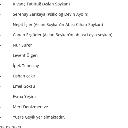
- Kıvanç Tatlıtuğ (Aslan Soykan)
- Serenay Sarıkaya (Psikolog Devin Aydın)
- Nejat İşler (Aslan Soykan’ın Abisi Cihan Soykan)
- Canan Ergüder (Aslan Soykan’ın ablası Leyla soykan)
- Nur Sürer
- Levent Ülgen
- İpek Tenolcay
- Ushan çakır
- Emel Göksu
- Esma Yeşim
- Mert Denizmen ve
- Yüsra Geyik yer almaktadır.
25-02-2023