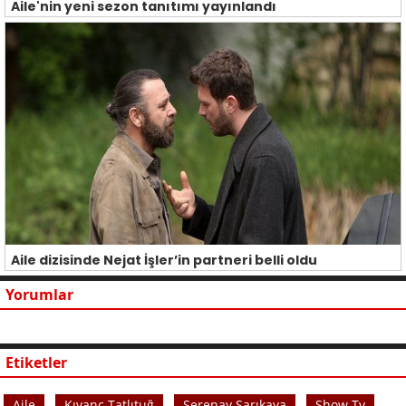
Aile'nin yeni sezon tanıtımı yayınlandı
Aile dizisinde Nejat İşler’in partneri belli oldu
Yorumlar
Etiketler
Aile
Kıvanç Tatlıtuğ
Serenay Sarıkaya
Show Tv