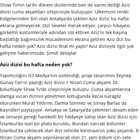
Show Tv’nin tarihi dönem dizilerinde ben de varım dediği Aziz
dizisi cuma akşamları izleyicisiyle buluşuyor. Ülkemizin renkli
bölgelerinden biri olan Antakya’da çekilen Aziz dizisi bu hafta
ekrana gelmeyecek. Dizi seveler merak ediyor, çarpıcı hikayesi,
görkemli kostümleriyle adından söz ettiren Aziz'in tek başına
başlattığı bağımsızlık mücadelesini ekrana getiren Aziz dizi bu
hafta neden yok? Aziz dizisi final mi yaptı? Aziz dizisiyle ilgili şok
gelişme haberimizde. Şimdi detaylar
Aziz dizisi bu hafta neden yok?
Yapımcılığını O3 Medya'nın üstlendiği, proje tasarımını Zeynep
Günay Tan'ın yaptığı Aziz dizisi 1 Nisan Cuma akşamı 20.
bölümüyle Show Tv’de izleyicisiyle buluştu. Cuma akşamlarına
damga vuran dizinin yönetmen koltuğunda Recai Karagöz
otururken Murat Yıldırım, Damla Sönmez ve Simay Barlas da
başrolleri paylaşıyor. Antakya ve Sakarya’da çekimleri devam eden
ve senaryo gereği hareketli bir hikâyeye sahip olan Aziz dizisi için
İstanbul’da özel bir plato kuruldu. Bundan sonraki bölümler
İstanbul’da çekilecek olan dizi setinde koronavirüs şoku yaşandı. 8
Nisan Cuma akşamı yayınlanacak olan 21. yeni bölüm için sete