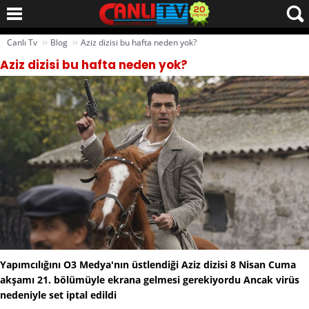
››
››
Canlı Tv
Blog
Aziz dizisi bu hafta neden yok?
Aziz dizisi bu hafta neden yok?
Yapımcılığını O3 Medya'nın üstlendiği Aziz dizisi 8 Nisan Cuma
akşamı 21. bölümüyle ekrana gelmesi gerekiyordu Ancak virüs
nedeniyle set iptal edildi