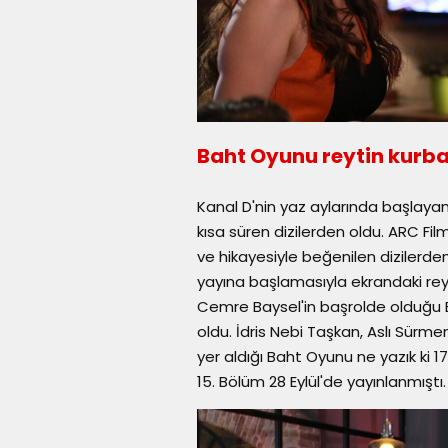
Baht Oyunu reytin kurba
Kanal D'nin yaz aylarında başlayan
kısa süren dizilerden oldu. ARC Fi
ve hikayesiyle beğenilen dizilerden
yayına başlamasıyla ekrandaki re
Cemre Baysel'in başrolde olduğu 
oldu. İdris Nebi Taşkan, Aslı Sürmen,
yer aldığı Baht Oyunu ne yazık ki 
15. Bölüm 28 Eylül'de yayınlanmışt