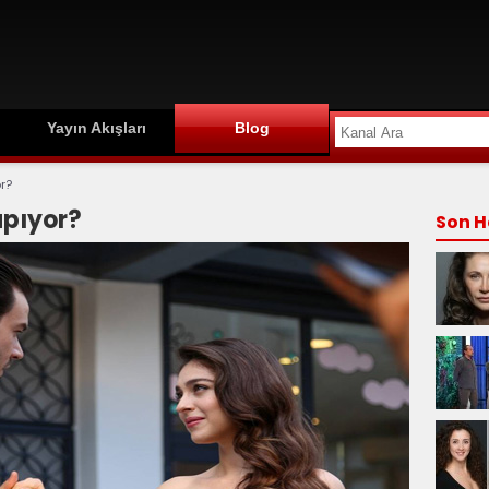
Yayın Akışları
Blog
r?
apıyor?
Son H