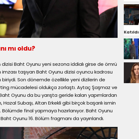
Katıldı
nı mı oldu?
 dizisi Baht Oyunu yeni sezona iddialı girse de ömrü
lm imzası taşıyan Baht Oyunu dizisi oyuncu kadrosu
 biriydi. Son dönemde özellikle yeni dizilerin de
yting mücadelesi oldukça zorlaştı. Aytaç Şaşmaz ve
Baht Oyunu da bu yarışta geride kalan yapımlardan
 Hazal Subaşı, Altan Erkekli gibi birçok başarılı ismin
17. Bölümde final yapmaya hazırlanıyor. Baht Oyunu
ı. Baht Oyunu 16. Bölüm fragmanı da yayınlandı.