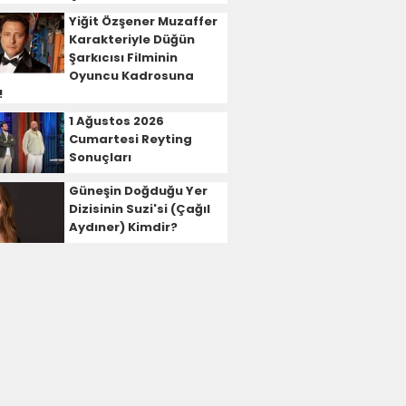
Yiğit Özşener Muzaffer
Karakteriyle Düğün
Şarkıcısı Filminin
Oyuncu Kadrosuna
!
1 Ağustos 2026
Cumartesi Reyting
Sonuçları
Güneşin Doğduğu Yer
Dizisinin Suzi'si (Çağıl
Aydıner) Kimdir?