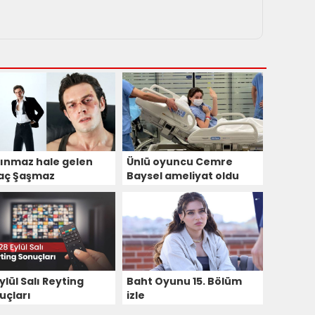
ınmaz hale gelen
Ünlü oyuncu Cemre
aç Şaşmaz
Baysel ameliyat oldu
nculuğu anlattı
ylül Salı Reyting
Baht Oyunu 15. Bölüm
uçları
izle