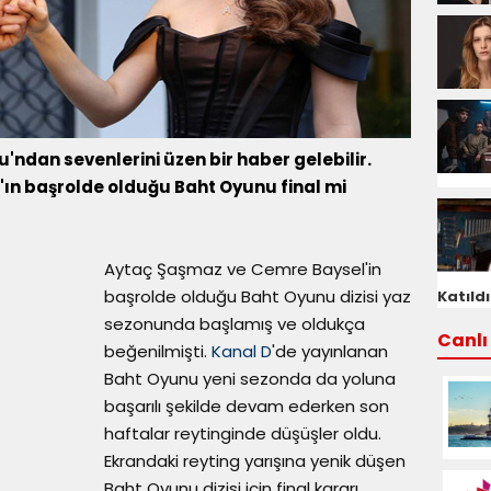
u'ndan sevenlerini üzen bir haber gelebilir.
ın başrolde olduğu Baht Oyunu final mi
Aytaç Şaşmaz ve Cemre Baysel'in
başrolde olduğu Baht Oyunu dizisi yaz
Katıldı
sezonunda başlamış ve oldukça
Canlı 
beğenilmişti.
Kanal D
'de yayınlanan
Baht Oyunu yeni sezonda da yoluna
başarılı şekilde devam ederken son
haftalar reytinginde düşüşler oldu.
Ekrandaki reyting yarışına yenik düşen
Baht Oyunu dizisi için final kararı