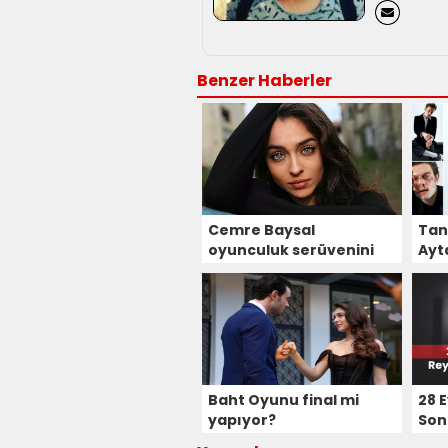
Benzer Haberler
Cemre Baysal
Tan
oyunculuk serüvenini
Ayt
anlattı
oyu
Baht Oyunu final mi
28 E
yapıyor?
Son