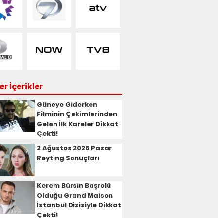
r İçerikler
Güneye Giderken
Filminin Çekimlerinden
Gelen İlk Kareler Dikkat
Çekti!
2 Ağustos 2026 Pazar
Reyting Sonuçları
Kerem Bürsin Başrolü
Olduğu Grand Maison
İstanbul Dizisiyle Dikkat
Çekti!