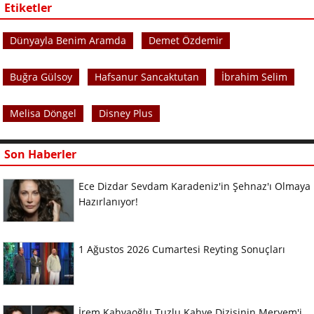
Etiketler
Dünyayla Benim Aramda
Demet Özdemir
Buğra Gülsoy
Hafsanur Sancaktutan
İbrahim Selim
Melisa Döngel
Disney Plus
Son Haberler
Ece Dizdar Sevdam Karadeniz'in Şehnaz'ı Olmaya
Hazırlanıyor!
1 Ağustos 2026 Cumartesi Reyting Sonuçları
İrem Kahyaoğlu Tuzlu Kahve Dizisinin Meryem'i