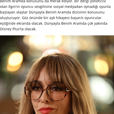
Benim Aramda konusunu da merak ediyor. Bir dergi yöneticisi
olan Ilgın'ın oyuncu sevgilisine sosyal medyadan oynadığı oyunla
başlayan olaylar Dünyayla Benim Aramda dizisinin konusunu
oluşturuyor. Göz önünde bir aşk hikayesi başarılı oyuncular
eşliğinde ekranda olacak. Dünyayla Benim Aramda çok yakında
Disney Plus'ta olacak.