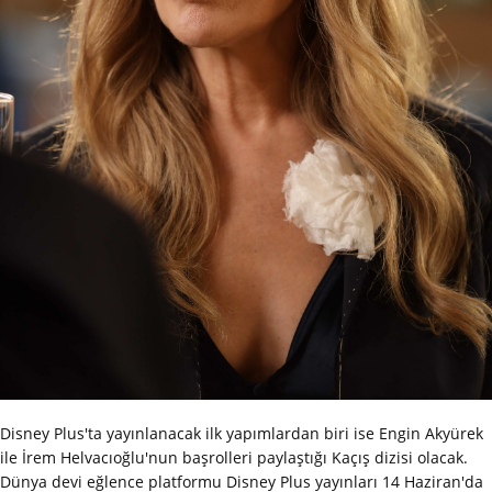
Disney Plus'ta yayınlanacak ilk yapımlardan biri ise Engin Akyürek
ile İrem Helvacıoğlu'nun başrolleri paylaştığı Kaçış dizisi olacak.
Dünya devi eğlence platformu Disney Plus yayınları 14 Haziran'da