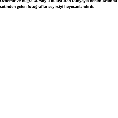
Özdemir ve Buğra Gürsoy'u buluşturan Dünyayla Benim Aramda
setinden gelen fotoğraflar seyirciyi heyecanlandırdı.