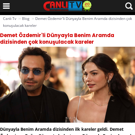
››
››
Canlı Tv
Blog
Demet Özdemir'li Dünyayla Benim Aramda dizisinden çok
konuşulacak kareler
Demet Özdemir'li Dünyayla Benim Aramda
dizisinden çok konuşulacak kareler
Dünyayla Benim Aramda dizisinden ilk kareler geldi. Demet