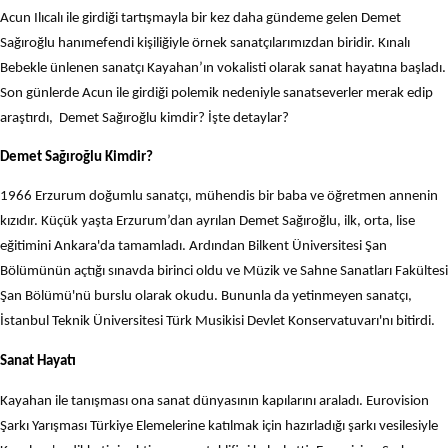
Acun Ilıcalı ile girdiği tartışmayla bir kez daha gündeme gelen Demet
Sağıroğlu hanımefendi kişiliğiyle örnek sanatçılarımızdan biridir. Kınalı
Bebekle ünlenen sanatçı Kayahan’ın vokalisti olarak sanat hayatına başladı.
Son günlerde Acun ile girdiği polemik nedeniyle sanatseverler merak edip
araştırdı, Demet Sağıroğlu kimdir? İşte detaylar?
Demet Sağıroğlu Kimdir?
1966 Erzurum doğumlu sanatçı, mühendis bir baba ve öğretmen annenin
kızıdır. Küçük yaşta Erzurum’dan ayrılan Demet Sağıroğlu, ilk, orta, lise
eğitimini Ankara'da tamamladı. Ardından Bilkent Üniversitesi Şan
Bölümünün açtığı sınavda birinci oldu ve Müzik ve Sahne Sanatları Fakültesi
Şan Bölümü'nü burslu olarak okudu. Bununla da yetinmeyen sanatçı,
İstanbul Teknik Üniversitesi Türk Musikisi Devlet Konservatuvarı'nı bitirdi.
Sanat Hayatı
Kayahan ile tanışması ona sanat dünyasının kapılarını araladı. Eurovision
Şarkı Yarışması Türkiye Elemelerine katılmak için hazırladığı şarkı vesilesiyle