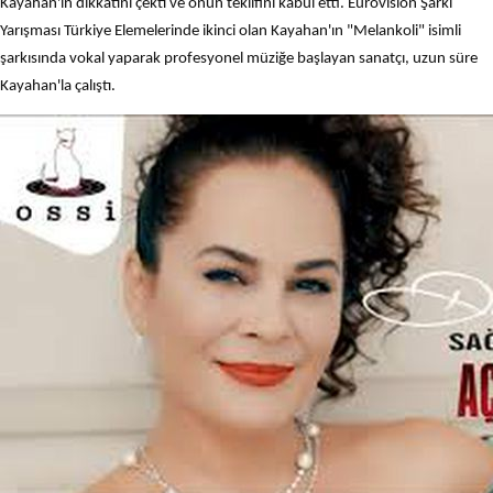
Kayahan'ın dikkatini çekti ve onun teklifini kabul etti. Eurovision Şarkı
Yarışması Türkiye Elemelerinde ikinci olan Kayahan'ın "Melankoli" isimli
şarkısında vokal yaparak profesyonel müziğe başlayan sanatçı, uzun süre
Kayahan'la çalıştı.