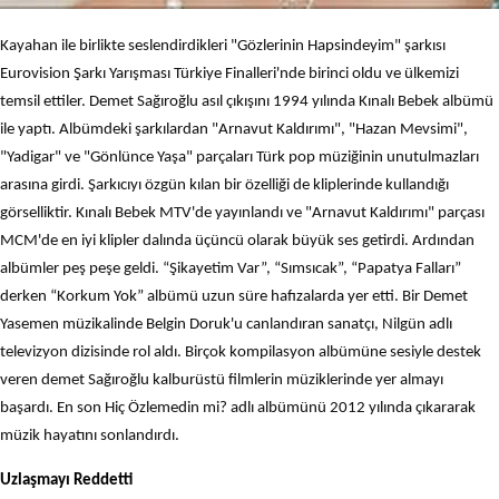
Kayahan ile birlikte seslendirdikleri "Gözlerinin Hapsindeyim" şarkısı
Eurovision Şarkı Yarışması Türkiye Finalleri'nde birinci oldu ve ülkemizi
temsil ettiler. Demet Sağıroğlu asıl çıkışını 1994 yılında Kınalı Bebek albümü
ile yaptı. Albümdeki şarkılardan "Arnavut Kaldırımı", "Hazan Mevsimi",
"Yadigar" ve "Gönlünce Yaşa" parçaları Türk pop müziğinin unutulmazları
arasına girdi. Şarkıcıyı özgün kılan bir özelliği de kliplerinde kullandığı
görselliktir. Kınalı Bebek MTV'de yayınlandı ve "Arnavut Kaldırımı" parçası
MCM'de en iyi klipler dalında üçüncü olarak büyük ses getirdi. Ardından
albümler peş peşe geldi. “Şikayetim Var”, “Sımsıcak”, “Papatya Falları”
derken “Korkum Yok” albümü uzun süre hafızalarda yer etti. Bir Demet
Yasemen müzikalinde Belgin Doruk'u canlandıran sanatçı, Nilgün adlı
televizyon dizisinde rol aldı. Birçok kompilasyon albümüne sesiyle destek
veren demet Sağıroğlu kalburüstü filmlerin müziklerinde yer almayı
başardı. En son Hiç Özlemedin mi? adlı albümünü 2012 yılında çıkararak
müzik hayatını sonlandırdı.
Uzlaşmayı Reddetti