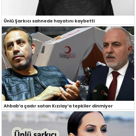
Ünlü Şarkıcı sahnede hayatını kaybetti
Ahbab’a çadır satan Kızılay’a tepkiler dinmiyor