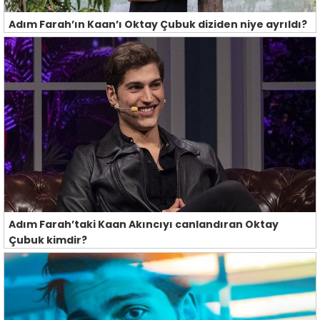
Adım Farah’ın Kaan’ı Oktay Çubuk diziden niye ayrıldı?
Adım Farah’taki Kaan Akıncıyı canlandıran Oktay
Çubuk kimdir?