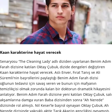
Kaan karakterine hayat verecek
Senaryosu 'The Cleaning Lady' adlı diziden uyarlanan Benim Adım
Farah dizisine katılan Oktay Çubuk, dizide dengeleri değiştiren
Kaan karakterine hayat verecek. Aslı Enver, Fırat Tanış ve Ali
Süremli'nin başrollerini paylaştığı Benim Adım Farah dizisi
oğlunun tedavisi için savaş veren ve bunun için mafyanın
temizlikçisi olmak zorunda kalan bir doktorun dramatik hikayesini
anlatıyor. Benim Adım Farah dizisine yeni katılan Oktay Çubuk, salı
akşamlarına damga vuran Baba dizisinden sonra “Ah Nerede”
dizisinde rol almıştı. Nil Keser’le başrol oynayan Oktay Çubuk, Ah
Nerede dizisinde yakışıklı aktör Tarık Akan’ın gençliğini oynamıştı.