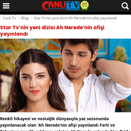
››
››
Canlı Tv
Blog
Star Tv’nin yeni dizisi Ah Nerede’nin afişi yayınlandı
Star Tv’nin yeni dizisi Ah Nerede’nin afişi
yayınlandı
Renkli hikayesi ve nostaljik dünyasıyla yaz sezonunda
yayınlanacak olan ‘Ah Nerede’nin afişi yayınlandı Ferit ve