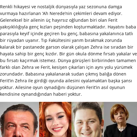
Renkli hikayesi ve nostaljik dünyasıyla yaz sezonuna damga
vurmaya hazırlanan ‘Ah Nerede’nin çekimleri devam ediyor.
Geleneksel bir ailenin üç hayırsız oğlundan biri olan Ferit
yakışıklılığıyla genç kızları peşinden koşturmaktadır. Hayatını baba
parasıyla keyif içinde geçiren bu genç, babasına yakalanınca tatlı
bir rüyadan uyanır. Tıp Fakültesini yarım bırakmak zorunda
kalarak bir pastanede garson olarak çalışan Zehra ise sıradan bir
hayata sahip bir genç kızdır. Bir gün okula dönme fırsatı yakalar ve
bu fırsatı kaçırmak istemez. Dünya görüşleri birbirinden tamamen
farklı olan Zehra ve Ferit, kesişen çıkarları için aynı yolu yürümek
zorundadır. Babasına yakalanarak sudan çıkmış balığa dönen
Ferit’in Zehra ile girdiği oyunda ailesini oyalamaktan başka şansı
yoktur. Ailesine oyun oynadığını düşünen Ferit’in asıl oyunun
kendisine oynandığından haberi yoktur.