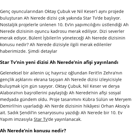
Genç oyuncularından Oktay Çubuk ve Nil Keser‘i aynı projede
buluşturan Ah Nerede dizisi çok yakında Star Tv’de başlıyor.
Nostaljik projelerle ünlenen 10. Ev’in yapımcılığını üstlendiği Ah
Nerede dizisinin oyuncu kadrosu merak ediliyor. Dizi severler
merak ediyor, Bülent İşbilen’in yöneteceği Ah Nerede dizisinin
konusu nedir? Ah Nerede dizisiyle ilgili merak edilenler
haberimizde. Şimdi detaylar
Star Tv’nin yeni dizisi Ah Nerede’nin afişi yayınlandı
Geleneksel bir ailenin üç hayırsız oğlundan Ferit’in Zehra’nın
gençlik aşklarını ekrana taşıyan Ah Nerede dizisi izleyicisiyle
buluşmak için gün sayıyor. Oktay Çubuk, Nil Keser ve derya
Alabora’nın başrollerini paylaştığı Ah Nerede’nin afişi sosyal
medyada gündem oldu. Proje tasarımını Kübra Sülün ve Meryem
Demirli’nin uyarladığı Ah Nerde dizisinin hikâyesi Orhan Aksoy’a
ait. Sadık Şendil’in senaryosunu yazdığı Ah Nerede bir 10. Ev
Yapım imzasıyla
Star Tv
’de yayınlanacak.
Ah Nerede’nin konusu nedir?