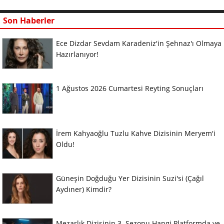
Son Haberler
Ece Dizdar Sevdam Karadeniz'in Şehnaz'ı Olmaya
Hazırlanıyor!
1 Ağustos 2026 Cumartesi Reyting Sonuçları
İrem Kahyaoğlu Tuzlu Kahve Dizisinin Meryem'i
Oldu!
Güneşin Doğduğu Yer Dizisinin Suzi'si (Çağıl
Aydıner) Kimdir?
Mezarlık Dizisinin 3. Sezonu Hangi Platformda ve