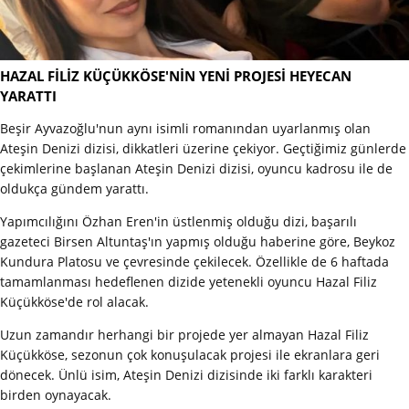
HAZAL FİLİZ KÜÇÜKKÖSE'NİN YENİ PROJESİ HEYECAN
YARATTI
Beşir Ayvazoğlu'nun aynı isimli romanından uyarlanmış olan
Ateşin Denizi dizisi, dikkatleri üzerine çekiyor. Geçtiğimiz günlerde
çekimlerine başlanan Ateşin Denizi dizisi, oyuncu kadrosu ile de
oldukça gündem yarattı.
Yapımcılığını Özhan Eren'in üstlenmiş olduğu dizi, başarılı
gazeteci Birsen Altuntaş'ın yapmış olduğu haberine göre, Beykoz
Kundura Platosu ve çevresinde çekilecek. Özellikle de 6 haftada
tamamlanması hedeflenen dizide yetenekli oyuncu Hazal Filiz
Küçükköse'de rol alacak.
Uzun zamandır herhangi bir projede yer almayan Hazal Filiz
Küçükköse, sezonun çok konuşulacak projesi ile ekranlara geri
dönecek. Ünlü isim, Ateşin Denizi dizisinde iki farklı karakteri
birden oynayacak.