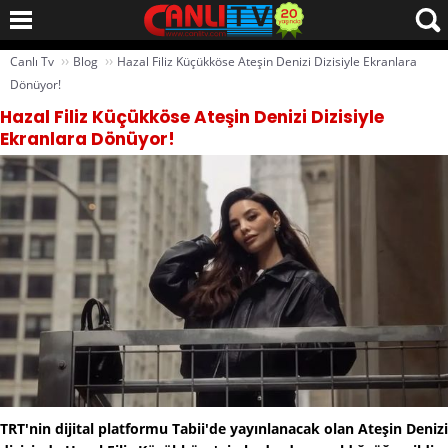
››
››
Canlı Tv
Blog
Hazal Filiz Küçükköse Ateşin Denizi Dizisiyle Ekranlara
Dönüyor!
Hazal Filiz Küçükköse Ateşin Denizi Dizisiyle
Ekranlara Dönüyor!
TRT'nin dijital platformu Tabii'de yayınlanacak olan Ateşin Denizi