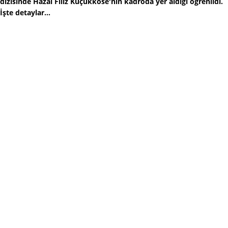
dizisinde Hazal Filiz Küçükköse'nin kadroda yer aldığı öğrenildi.
İşte detaylar...