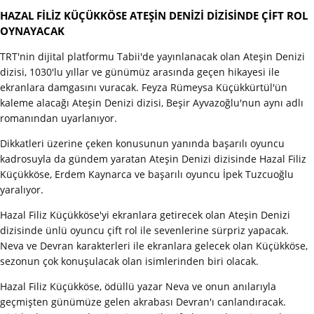
HAZAL FİLİZ KÜÇÜKKÖSE ATEŞİN DENİZİ DİZİSİNDE ÇİFT ROL
OYNAYACAK
TRT'nin dijital platformu Tabii'de yayınlanacak olan Ateşin Denizi
dizisi, 1030'lu yıllar ve günümüz arasında geçen hikayesi ile
ekranlara damgasını vuracak. Feyza Rümeysa Küçükkürtül'ün
kaleme alacağı Ateşin Denizi dizisi, Beşir Ayvazoğlu'nun aynı adlı
romanından uyarlanıyor.
Dikkatleri üzerine çeken konusunun yanında başarılı oyuncu
kadrosuyla da gündem yaratan Ateşin Denizi dizisinde Hazal Filiz
Küçükköse, Erdem Kaynarca ve başarılı oyuncu İpek Tuzcuoğlu
yaralıyor.
Hazal Filiz Küçükköse'yi ekranlara getirecek olan Ateşin Denizi
dizisinde ünlü oyuncu çift rol ile sevenlerine sürpriz yapacak.
Neva ve Devran karakterleri ile ekranlara gelecek olan Küçükköse,
sezonun çok konuşulacak olan isimlerinden biri olacak.
Hazal Filiz Küçükköse, ödüllü yazar Neva ve onun anılarıyla
geçmişten günümüze gelen akrabası Devran'ı canlandıracak.