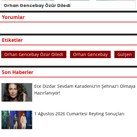
Orhan Gencebay Özür Diledi
Yorumlar
Etiketler
Orhan Gencebay Özür Diledi
Orhan Gencebay
Gülşen
Son Haberler
Ece Dizdar Sevdam Karadeniz'in Şehnaz'ı Olmaya
Hazırlanıyor!
1 Ağustos 2026 Cumartesi Reyting Sonuçları