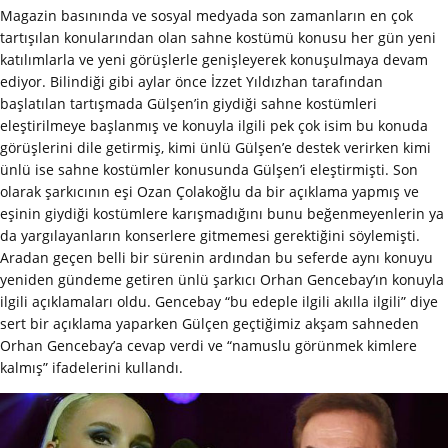
Magazin basınında ve sosyal medyada son zamanların en çok
tartışılan konularından olan sahne kostümü konusu her gün yeni
katılımlarla ve yeni görüşlerle genişleyerek konuşulmaya devam
ediyor. Bilindiği gibi aylar önce İzzet Yıldızhan tarafından
başlatılan tartışmada Gülşen’in giydiği sahne kostümleri
eleştirilmeye başlanmış ve konuyla ilgili pek çok isim bu konuda
görüşlerini dile getirmiş, kimi ünlü Gülşen’e destek verirken kimi
ünlü ise sahne kostümler konusunda Gülşen’i eleştirmişti. Son
olarak şarkıcının eşi Ozan Çolakoğlu da bir açıklama yapmış ve
eşinin giydiği kostümlere karışmadığını bunu beğenmeyenlerin ya
da yargılayanların konserlere gitmemesi gerektiğini söylemişti.
Aradan geçen belli bir sürenin ardından bu seferde aynı konuyu
yeniden gündeme getiren ünlü şarkıcı Orhan Gencebay’ın konuyla
ilgili açıklamaları oldu. Gencebay “bu edeple ilgili akılla ilgili” diye
sert bir açıklama yaparken Gülçen geçtiğimiz akşam sahneden
Orhan Gencebay’a cevap verdi ve “namuslu görünmek kimlere
kalmış” ifadelerini kullandı.