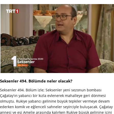
Seksenler 494. Bölümde neler olacak?
Seksenler 494. Bölüm izle; Seksenler yeni sezonun bombası
Çağatay'ın yabancı bir kızla evlenerek mahalleye geri dönmesi
olmuştu. Rukiye yabancı gelinine büyük tepkiler vermeye devam
ederken komik ve eğlenceli sahneler seyirciyle buluşacak. Çağatay
annesi ve eşi Amelie arasında kalırken Rukiye büyük gelinine içini