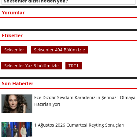
Seksenler dizisi neden yok?
Yorumlar
Etiketler
Seksenler
Seksenler 494 Bölüm izle
Seksenler Yaz 3 bölüm izle
TRT1
Son Haberler
Ece Dizdar Sevdam Karadeniz'in Şehnaz'ı Olmaya
Hazırlanıyor!
1 Ağustos 2026 Cumartesi Reyting Sonuçları