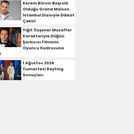
Kerem Bürsin Başrolü
Olduğu Grand Maison
İstanbul Dizisiyle Dikkat
Çekti!
Yiğit Özşener Muzaffer
Karakteriyle Düğün
Şarkıcısı Filminin
Oyuncu Kadrosuna
!
1 Ağustos 2026
Cumartesi Reyting
Sonuçları