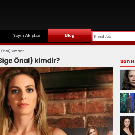
Yayın Akışları
Blog
 Önal) kimdir?
Bige Önal) kimdir?
Son H