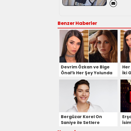
Benzer Haberler
Devrim Özkan ve Bige
Her
Önal’lı Her Şey Yolunda
İki
Kadrosuna 4 Yeni
Old
Sürpriz İsim!
Bergüzar Korel On
Erş
Saniye ile Setlere
İsi
Dönüyor