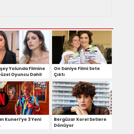
 şey Yolunda Filmine
On Saniye Filmi Sete
 Güzel Oyuncu Dahil
Çıktı
u!
an Kuneri’ye 3 Yeni
Bergüzar Korel Setlere
m
Dönüyor