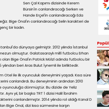
Sen Çal Kapımı dizisinde Kerem
Bürsin'in canlandıracağı Serken ve
Hande Erçel'in canlandıracağı Eda
ceğiz. Bige Önal'ın canlandıracağı Selin karakteri de
genç bir kadın.
Popüle
stanbul'da dünyaya gelmiştir. 2012 yılında İstanbul
si mezun olmuştur. Galatasaraylı millî futbolcu Erhan
 olan Bige Önal'ın Patrick Mölzl adında futbolcu bir
 yılından beri Aras Bulut İynemli ile birliktedir.
m Otel ile ilk oyunculuk deneyimini yaşadı. Kısa süre
erini canlandırdı. Bu deneyiminin ardından 2010
 ile oyunculuğa dönmüştür. Bu dizide de Yeliz
ır. Aynı yıl, bir başka TRT 1 dizisi Halil İbrahim
terini canlandırmıştır. 2014 yılında rol aldığı Kanal D
an Bige Önal, dizi kısa sürmesine karşın