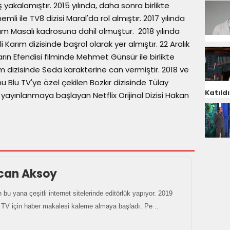
ş yakalamıştır. 2015 yılında, daha sonra birlikte
i ile TV8 dizisi Maral'da rol almıştır. 2017 yılında
rum Masalı kadrosuna dahil olmuştur. 2018 yılında
Karım dizisinde başrol olarak yer almıştır. 22 Aralık
arın Efendisi filminde Mehmet Günsür ile birlikte
rım dizisinde Seda karakterine can vermiştir. 2018 ve
rmu Blu TV'ye özel çekilen Bozkır dizisinde Tülay
Katıldı
a yayınlanmaya başlayan Netflix Orijinal Dizisi Hakan
can Aksoy
 bu yana çeşitli internet sitelerinde editörlük yapıyor. 2019
ı TV için haber makalesi kaleme almaya başladı. Pe ..