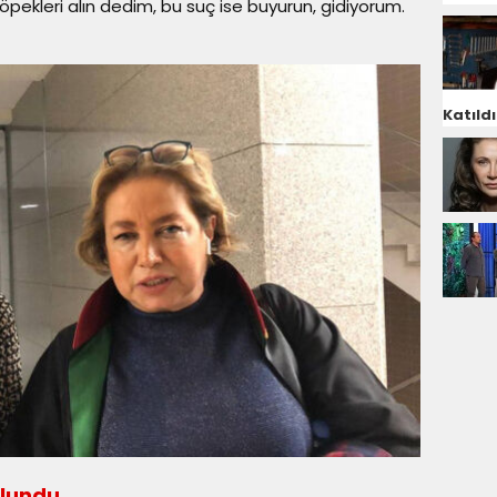
pekleri alın dedim, bu suç ise buyurun, gidiyorum.
Katıldı
ulundu