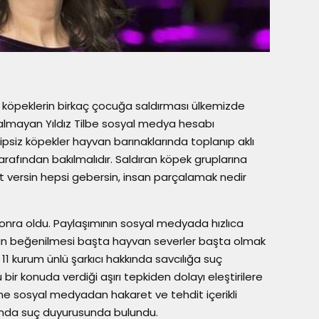
 köpeklerin birkaç çocuğa saldırması ülkemizde
kalmayan Yıldız Tilbe sosyal medya hesabı
ipsiz köpekler hayvan barınaklarında toplanıp aklı
arafından bakılmalıdır. Saldıran köpek gruplarına
 et versin hepsi gebersin, insan parçalamak nedir
nra oldu. Paylaşımının sosyal medyada hızlıca
ndan beğenilmesi başta hayvan severler başta olmak
 ve 11 kurum ünlü şarkıcı hakkında savcılığa suç
ir konuda verdiği aşırı tepkiden dolayı eleştirilere
ine sosyal medyadan hakaret ve tehdit içerikli
kında suç duyurusunda bulundu.