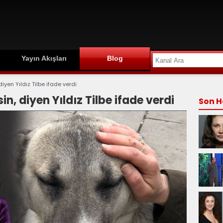
Yayın Akışları
Blog
iyen Yıldız Tilbe ifade verdi
n, diyen Yıldız Tilbe ifade verdi
Son H