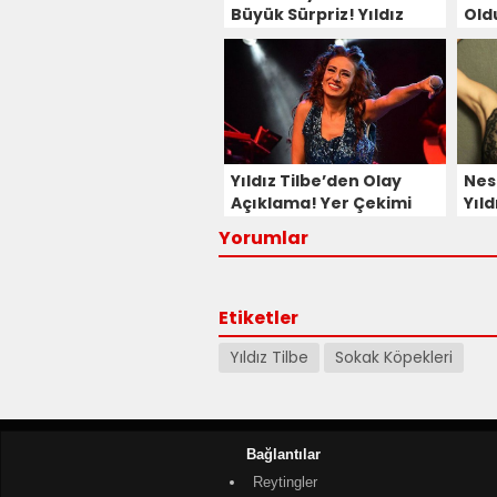
Büyük Sürpriz! Yıldız
Old
Tilbe Konuk Oluyor
Yıldız Tilbe’den Olay
Nes
Açıklama! Yer Çekimi
Yıld
Yok
Des
Yorumlar
Etiketler
Yıldız Tilbe
Sokak Köpekleri
Bağlantılar
Reytingler