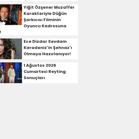
Yiğit Özşener Muzaffer
Karakteriyle Düğün
Şarkıcısı Filminin
Oyuncu Kadrosuna
!
Ece Dizdar Sevdam
Karadeniz'in Şehnaz'ı
Olmaya Hazırlanıyor!
1 Ağustos 2026
Cumartesi Reyting
Sonuçları