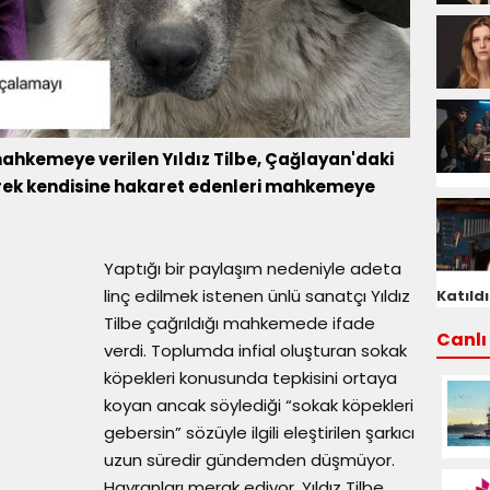
mahkemeye verilen Yıldız Tilbe, Çağlayan'daki
erek kendisine hakaret edenleri mahkemeye
Yaptığı bir paylaşım nedeniyle adeta
linç edilmek istenen ünlü sanatçı Yıldız
Katıldı
Tilbe çağrıldığı mahkemede ifade
Canlı 
verdi. Toplumda infial oluşturan sokak
köpekleri konusunda tepkisini ortaya
koyan ancak söylediği “sokak köpekleri
gebersin” sözüyle ilgili eleştirilen şarkıcı
uzun süredir gündemden düşmüyor.
Hayranları merak ediyor, Yıldız Tilbe