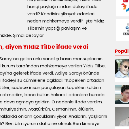
hangi paylaşımından dolayı ifade
verdi? Kendisini şikayet edenleri
neden mahkemeye verdi? İşte Yıldız
Tilbe’nin yaptığı paylaşım ve
izde. Şimdi detaylar
 diyen Yıldız Tilbe ifade verdi
Popüle
t Sarayı’na gelen ünlü sanatçı basın mensuplarının
ve 11 kurum tarafından mahkemeye verilen Yıldız Tilbe,
yı'na gelerek ifade verdi. Adliye Sarayı önünde
 ifadeyi şu cümlelerle açıkladı: ‘’Köpekleri ortadan
ttiler, sadece insan parçalayan köpekleri kaldırın
hak etmedim, bana bütün hakaret edenlere burada
kte dava açmaya geldim. O nedenle ifade verdim.
mhuriyeti’nin, Atatürk’ün, Osmanlı’nın, ölülerin,
raklarda onların çocuklarını yiyor. Analarını, yaşlılarını
alı? Ben bilmiyorum daha ne olmalı. Ben kimseye