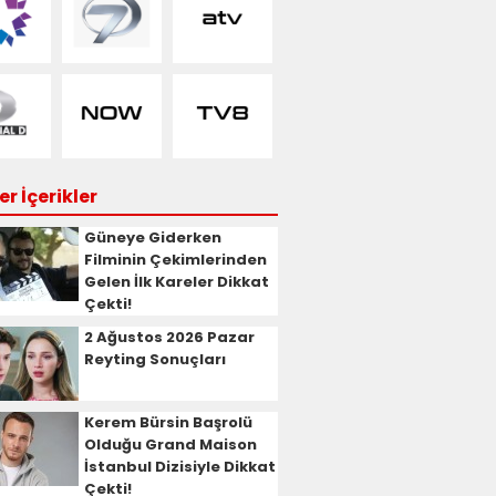
r İçerikler
Güneye Giderken
Filminin Çekimlerinden
Gelen İlk Kareler Dikkat
Çekti!
2 Ağustos 2026 Pazar
Reyting Sonuçları
Kerem Bürsin Başrolü
Olduğu Grand Maison
İstanbul Dizisiyle Dikkat
Çekti!