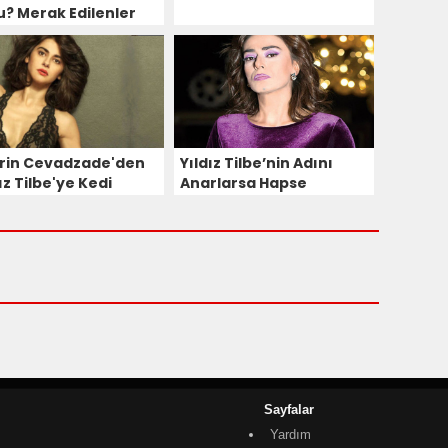
u? Merak Edilenler
rin Cevadzade'den
Yıldız Tilbe’nin Adını
ız Tilbe'ye Kedi
Anarlarsa Hapse
teği
Girecekler
Sayfalar
Yardım