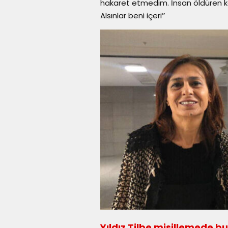
hakaret etmedim. İnsan öldüren kö
Alsınlar beni içeri’’
Yıldız Tilbe misillemede b