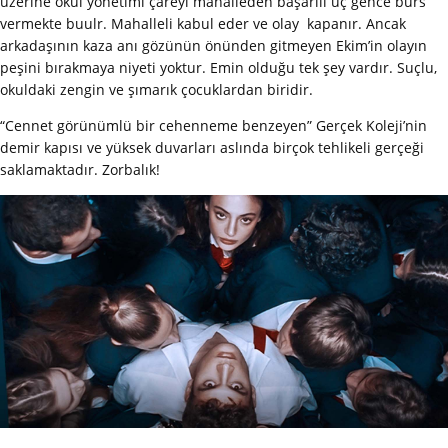
üzerine okul yönetimi çareyi mahalleden başarılı üç gence burs
vermekte buulr. Mahalleli kabul eder ve olay kapanır. Ancak
arkadaşının kaza anı gözünün önünden gitmeyen Ekim’in olayın
peşini bırakmaya niyeti yoktur. Emin olduğu tek şey vardır. Suçlu,
okuldaki zengin ve şımarık çocuklardan biridir.
“Cennet görünümlü bir cehenneme benzeyen” Gerçek Koleji’nin
demir kapısı ve yüksek duvarları aslında birçok tehlikeli gerçeği
saklamaktadır. Zorbalık!