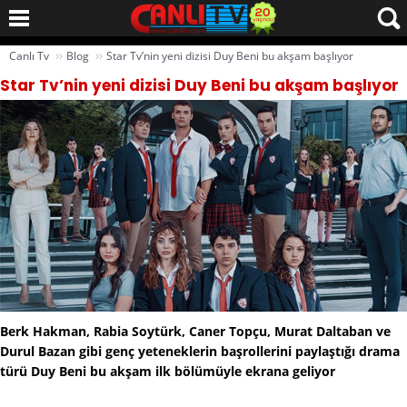
››
››
Canlı Tv
Blog
Star Tv’nin yeni dizisi Duy Beni bu akşam başlıyor
Star Tv’nin yeni dizisi Duy Beni bu akşam başlıyor
Berk Hakman, Rabia Soytürk, Caner Topçu, Murat Daltaban ve
Durul Bazan gibi genç yeteneklerin başrollerini paylaştığı drama
türü Duy Beni bu akşam ilk bölümüyle ekrana geliyor