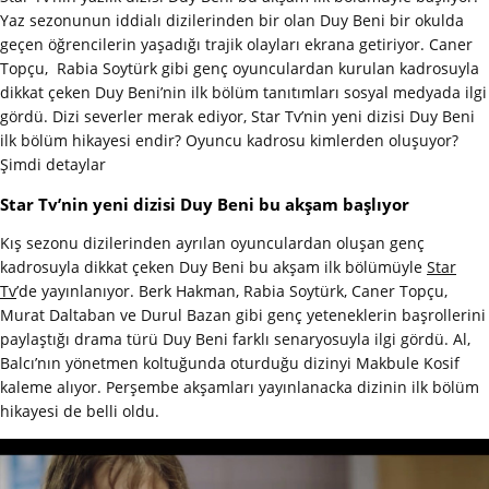
Yaz sezonunun iddialı dizilerinden bir olan Duy Beni bir okulda
geçen öğrencilerin yaşadığı trajik olayları ekrana getiriyor. Caner
Topçu, Rabia Soytürk gibi genç oyunculardan kurulan kadrosuyla
dikkat çeken Duy Beni’nin ilk bölüm tanıtımları sosyal medyada ilgi
gördü. Dizi severler merak ediyor, Star Tv’nin yeni dizisi Duy Beni
ilk bölüm hikayesi endir? Oyuncu kadrosu kimlerden oluşuyor?
Şimdi detaylar
Star Tv’nin yeni dizisi Duy Beni bu akşam başlıyor
Kış sezonu dizilerinden ayrılan oyunculardan oluşan genç
kadrosuyla dikkat çeken Duy Beni bu akşam ilk bölümüyle
Star
Tv
’de yayınlanıyor. Berk Hakman, Rabia Soytürk, Caner Topçu,
Murat Daltaban ve Durul Bazan gibi genç yeteneklerin başrollerini
paylaştığı drama türü Duy Beni farklı senaryosuyla ilgi gördü. Al,
Balcı’nın yönetmen koltuğunda oturduğu dizinyi Makbule Kosif
kaleme alıyor. Perşembe akşamları yayınlanacka dizinin ilk bölüm
hikayesi de belli oldu.