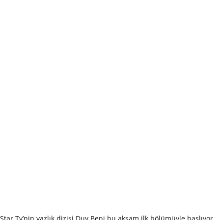
Star Tv’nin yazlık dizisi Duy Beni bu akşam ilk bölümüyle başlıyor.