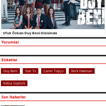
Ufuk Özkan Duy Beni Dizisinde
Yorumlar
Etiketler
Duy Beni
Star Tv
Caner Topçu
Berk Hakman
Rabia Soytürk
Son Haberler