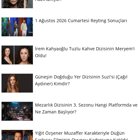
1 Ağustos 2026 Cumartesi Reyting Sonuçları
İrem Kahyaoğlu Tuzlu Kahve Dizisinin Meryem'i
Oldu!
Güneşin Doğduğu Yer Dizisinin Suzi'si (Çağıl
Aydıner) Kimdir?
Mezarlık Dizisinin 3. Sezonu Hangi Platformda ve
Ne Zaman Başlıyor?
Yiğit Özşener Muzaffer Karakteriyle Düğün
Şarkıcısı Filminin Oyuncu Kadrosuna Katıldı!