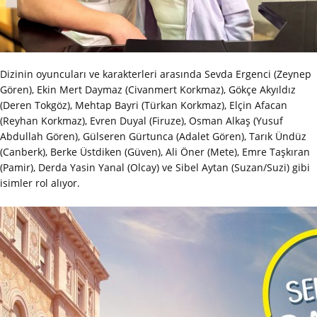
Dizinin oyuncuları ve karakterleri arasında Sevda Ergenci (Zeynep
Gören), Ekin Mert Daymaz (Civanmert Korkmaz), Gökçe Akyıldız
(Deren Tokgöz), Mehtap Bayri (Türkan Korkmaz), Elçin Afacan
(Reyhan Korkmaz), Evren Duyal (Firuze), Osman Alkaş (Yusuf
Abdullah Gören), Gülseren Gürtunca (Adalet Gören), Tarık Ündüz
(Canberk), Berke Üstdiken (Güven), Ali Öner (Mete), Emre Taşkıran
(Pamir), Derda Yasin Yanal (Olcay) ve Sibel Aytan (Suzan/Suzi) gibi
isimler rol alıyor.