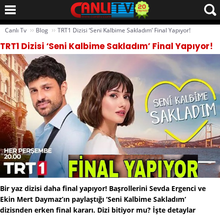
››
››
Canlı Tv
Blog
TRT1 Dizisi ‘Seni Kalbime Sakladım’ Final Yapıyor!
TRT1 Dizisi ‘Seni Kalbime Sakladım’ Final Yapıyor!
Bir yaz dizisi daha final yapıyor! Başrollerini Sevda Ergenci ve
Ekin Mert Daymaz’ın paylaştığı ‘Seni Kalbime Sakladım’
dizisnden erken final kararı. Dizi bitiyor mu? İşte detaylar