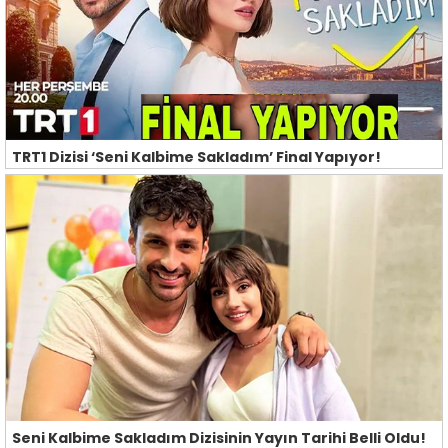
TRT1 Dizisi ‘Seni Kalbime Sakladım’ Final Yapıyor!
Seni Kalbime Sakladım Dizisinin Yayın Tarihi Belli Oldu!