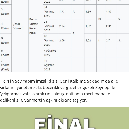
TRT1’in Sev Yapım imzalı dizisi ‘Seni Kalbime Sakladım’da aile
şirketini yöneten zeki, becerikli ve güzeller güzeli Zeynep ile
‘yekparmak vale’ olarak ün salmış, naif ama mert mahalle
delikanlısı Civanmert’in aşkını ekrana taşıyor.