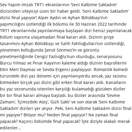
Sev Yapım imzalı TRT1 ekranlarının ‘Seni Kalbime Sakladım’
dizisinden izleyiciyi üzen bir haber geldi. ‘Seni Kalbime Sakladım’
dizisi final yapıyor! Alper Aydın ve Ayhan Bölükbaşı’nın
yapımcılığını üstlendiği ilk bölümü ile 30 Haziran 2022 tarihinde
TRT1 ekranlarında yayınlanmaya başlayan dizi henüz yayınlanacak
bölüm sayısına ulaşamadan final kararı aldı. Dizinin proje
tasarımını Ayhan Bölükbaşı ve Salih Fahlioğulları’nın üstlendiği,
yönetmen koltuğunda Şenol Sönmez’in ve görüntü
yönetmenliğinde Cengiz Fazlıoğlu’nun oturduğu, senaryosunu
Burcu Yılmaz ve Pınar Kaya’nın kaleme aldığı dizinin başrollerini
Ekin Mert Daymaz ve Sevda Ergenci paylaşıyor. Romantik komedi
türündeki dizi yaz dönemi için yayınlanıyordu ancak, yaz sezonu
bitmeden birçok yaz dizisi gibi erken final kararı aldı. Kanalların
bu yaz sezonunda istenilen karşılığı bulamadığı gözüken diziler
bir bir final kararı almaya başladı, bu diziler arasında ‘Sevme
Zamanı’, ‘İçimizdeki Ateş’, ‘Gizli Saklı’ ve son olarak ‘Seni Kalbime
Sakladım’ dizileri yer alıyor. Peki, Seni Kalbime Sakladım dizisi final
mi yapıyor? Bitiyor mu? Neden final yapıyor? Ne zaman final
yapacak? Kaçıncı bölümde final yapacak? İşte diziyle alakalı merak
edilenler…