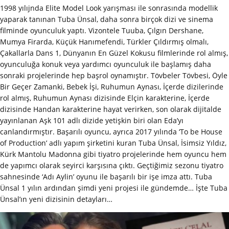
1998 yılıjnda Elite Model Look yarışması ile sonrasında modellik
yaparak tanınan Tuba Ünsal, daha sonra birçok dizi ve sinema
filminde oyunculuk yaptı. Vizontele Tuuba, Çılgın Dershane,
Mumya Firarda, Küçük Hanımefendi, Türkler Çıldırmış olmalı,
Çakallarla Dans 1, Dünyanın En Güzel Kokusu filmlerinde rol almış,
oyunculuğa konuk veya yardımcı oyunculuk ile başlamış daha
sonraki projelerinde hep başrol oynamıştır. Tövbeler Tövbesi, Öyle
Bir Geçer Zamanki, Bebek İşi, Ruhumun Aynası, İçerde dizilerinde
rol almış, Ruhumun Aynası dizisinde Elçin karakterine, İçerde
dizisinde Handan karakterine hayat verirken, son olarak dijitalde
yayınlanan Aşk 101 adlı dizide yetişkin biri olan Eda’yı
canlandırmıştır. Başarılı oyuncu, ayrıca 2017 yılında ‘To be House
of Production’ adlı yapım şirketini kuran Tuba Ünsal, İsimsiz Yıldız,
Kürk Mantolu Madonna gibi tiyatro projelerinde hem oyuncu hem
de yapımcı olarak seyirci karşısına çıktı. Geçtiğimiz sezonu tiyatro
sahnesinde ‘Adı Aylin’ oyunu ile başarılı bir işe imza attı. Tuba
Ünsal 1 yılın ardından şimdi yeni projesi ile gündemde… İşte Tuba
Ünsal’ın yeni dizisinin detayları…