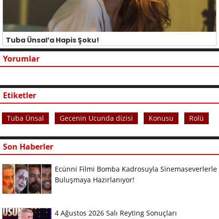
Tuba Ünsal’a Hapis Şoku!
Yorumlar
Etiketler
Tuba Ünsal
Gecenin Ucunda dizisi
Konusu
Rolü
Son Haberler
Ecünni Filmi Bomba Kadrosuyla Sinemaseverlerle
Buluşmaya Hazırlanıyor!
4 Ağustos 2026 Salı Reyting Sonuçları