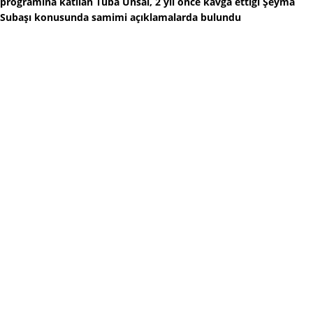
programına katılan Tuba Ünsal, 2 yıl önce kavga ettiği Şeyma
Subaşı konusunda samimi açıklamalarda bulundu