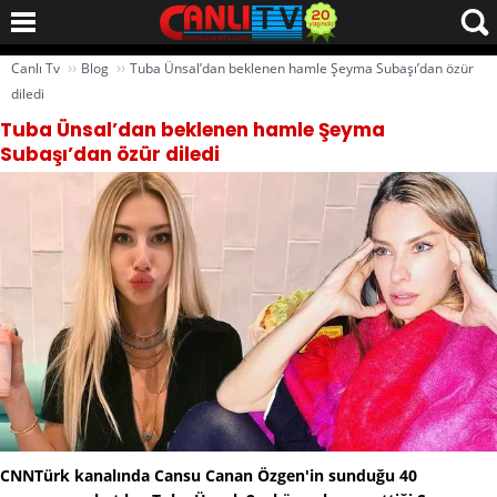
››
››
Canlı Tv
Blog
Tuba Ünsal’dan beklenen hamle Şeyma Subaşı’dan özür
diledi
Tuba Ünsal’dan beklenen hamle Şeyma
Subaşı’dan özür diledi
CNNTürk kanalında Cansu Canan Özgen'in sunduğu 40