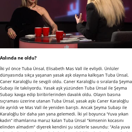
Aslında ne oldu?
İki yıl önce Tuba Ünsal, Elisabeth Mas Vall ile evliydi. Ünlüler
dünyasında sıkça yaşanan yasak aşk olayına kalkışan Tuba Ünsal,
Caner Karaloğlu ile sevgili oldu. Caner Karaloğlu o sıralarda Şeyma
Subaşı ile takılıyordu. Yasak aşk yüzünden Tuba Ünsal ile Şeyma
Subaşı kavga edip biribirlerinden davalık oldu. Olayın basına
sıçraması üzerine utanan Tuba Ünsal, yasak aşkı Caner Karaloğlu
ile ayrıldı ve Mas Vall ile yeniden barıştı. Ancak Şeyma Subaşı ile
Karaloğlu bir daha yan yana gelemedi. İki yıl boyunca 'Yuva yıkan
kadın” ithamlarına maruz kalan Tuba Ünsal "kimsenin kocasını
elinden almadım" diyerek kendini şu sözlerle savundu: “Asla yuva