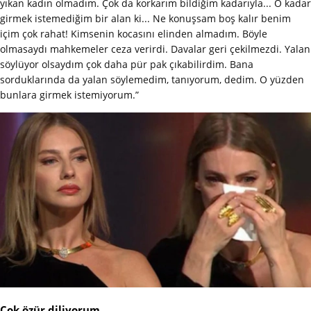
yıkan kadın olmadım. Çok da korkarım bildiğim kadarıyla... O kadar
girmek istemediğim bir alan ki... Ne konuşsam boş kalır benim
içim çok rahat! Kimsenin kocasını elinden almadım. Böyle
olmasaydı mahkemeler ceza verirdi. Davalar geri çekilmezdi. Yalan
söylüyor olsaydım çok daha pür pak çıkabilirdim. Bana
sorduklarında da yalan söylemedim, tanıyorum, dedim. O yüzden
bunlara girmek istemiyorum.”
Çok özür diliyorum