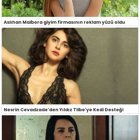
Aslıhan Malbora giyim firmasının reklam yüzü oldu
Nesrin Cevadzade'den Yıldız Tilbe'ye Kedi Desteği