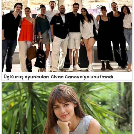
Üç Kuruş oyuncuları Civan Canova'ya unutmadı