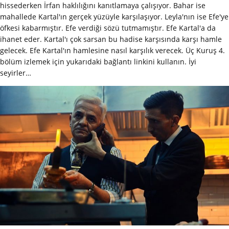
hissederken İrfan haklılığını kanıtlamaya çalışıyor. Bahar ise
mahallede Kartal'ın gerçek yüzüyle karşılaşıyor. Leyla'nın ise Efe'ye
öfkesi kabarmıştır. Efe verdiği sözü tutmamıştır. Efe Kartal'a da
ihanet eder. Kartal'ı çok sarsan bu hadise karşısında karşı hamle
gelecek. Efe Kartal'ın hamlesine nasıl karşılık verecek. Üç Kuruş 4.
bölüm izlemek için yukarıdaki bağlantı linkini kullanın. İyi
seyirler…