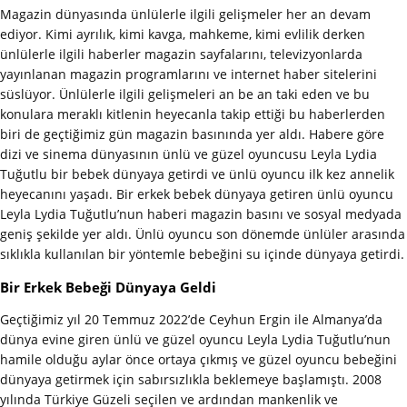
Magazin dünyasında ünlülerle ilgili gelişmeler her an devam
ediyor. Kimi ayrılık, kimi kavga, mahkeme, kimi evlilik derken
ünlülerle ilgili haberler magazin sayfalarını, televizyonlarda
yayınlanan magazin programlarını ve internet haber sitelerini
süslüyor. Ünlülerle ilgili gelişmeleri an be an taki eden ve bu
konulara meraklı kitlenin heyecanla takip ettiği bu haberlerden
biri de geçtiğimiz gün magazin basınında yer aldı. Habere göre
dizi ve sinema dünyasının ünlü ve güzel oyuncusu Leyla Lydia
Tuğutlu bir bebek dünyaya getirdi ve ünlü oyuncu ilk kez annelik
heyecanını yaşadı. Bir erkek bebek dünyaya getiren ünlü oyuncu
Leyla Lydia Tuğutlu’nun haberi magazin basını ve sosyal medyada
geniş şekilde yer aldı. Ünlü oyuncu son dönemde ünlüler arasında
sıklıkla kullanılan bir yöntemle bebeğini su içinde dünyaya getirdi.
Bir Erkek Bebeği Dünyaya Geldi
Geçtiğimiz yıl 20 Temmuz 2022’de Ceyhun Ergin ile Almanya’da
dünya evine giren ünlü ve güzel oyuncu Leyla Lydia Tuğutlu’nun
hamile olduğu aylar önce ortaya çıkmış ve güzel oyuncu bebeğini
dünyaya getirmek için sabırsızlıkla beklemeye başlamıştı. 2008
yılında Türkiye Güzeli seçilen ve ardından mankenlik ve