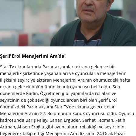
Şerif Erol Menajerimi Ara’da!
Star Tv ekranlarında Pazar akşamları ekrana gelen ve bir
menajerlik şirketinde yaşananları ve oyuncularla menajerlerin
ilişkisini seyirciye aktaran Menajerimi Ara’nın önümüzdeki hafta
ekrana gelecek bölümünün konuk oyuncusu belli oldu. Son
dönemlerde Kadın, Öğretmen gibi yapımlarda rol alan ve
seyircinin de çok sevdiği oyunculardan biri olan Şerif Erol
önümüzdeki Pazar akşamı Star Tv’de ekrana gelecek olan
Menajerimi Ara’nın 22. Bölümünün konuk oyuncusu oldu. Oyuncu
kadrosunda Barış Falay, Canan Ergüder, Serhat Teoman, Fatih
Artman, Ahsen Eroğlu gibi oyuncuların rol aldığı ve seyircinin
beğenerek takip ettiği Menajerimi Ara dizisinin 24 Ocak Pazar