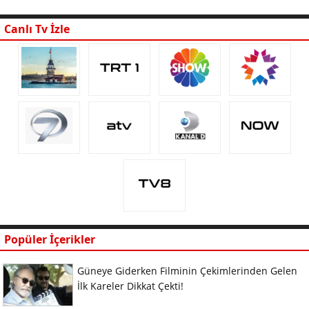
Canlı Tv İzle
Popüler İçerikler
Güneye Giderken Filminin Çekimlerinden Gelen
İlk Kareler Dikkat Çekti!