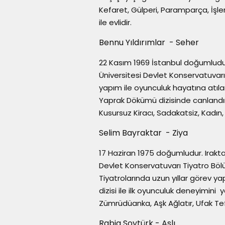
Kefaret, Gülperi, Paramparça, İşle
ile evlidir.
Bennu Yıldırımlar - Seher
22 Kasım 1969 İstanbul doğumlud
Üniversitesi Devlet Konservatuva
yapım ile oyunculuk hayatına atıla
Yaprak Dökümü dizisinde canlandırd
Kusursuz Kiracı, Sadakatsiz, Kadın,
Selim Bayraktar - Ziya
17 Haziran 1975 doğumludur. Irak
Devlet Konservatuvarı Tiyatro Bö
Tiyatrolarında uzun yıllar görev y
dizisi ile ilk oyunculuk deneyimin
Zümrüdüanka, Aşk Ağlatır, Ufak Tef
Rabia Soytürk - Aslı