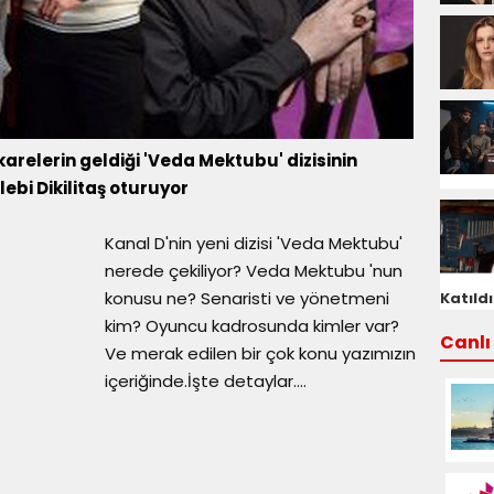
karelerin geldiği 'Veda Mektubu' dizisinin
bi Dikilitaş oturuyor
Kanal D'nin yeni dizisi 'Veda Mektubu'
nerede çekiliyor? Veda Mektubu 'nun
konusu ne? Senaristi ve yönetmeni
Katıldı
kim? Oyuncu kadrosunda kimler var?
Canlı 
Ve merak edilen bir çok konu yazımızın
içeriğinde.İşte detaylar....