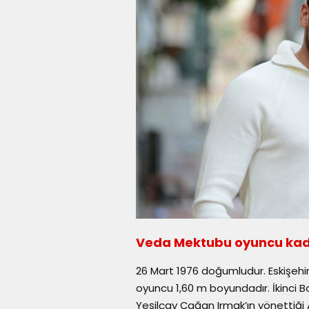
Veda Mektubu oyuncu ka
26 Mart 1976 doğumludur. Eskişeh
oyuncu 1,60 m boyundadır. İkinci Ba
Yeşilçay Çağan Irmak’ın yönettiği 