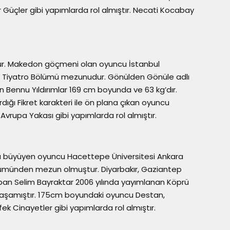
r Güçler gibi yapımlarda rol almıştır. Necati Kocabay
ur. Makedon göçmeni olan oyuncu İstanbul
rı Tiyatro Bölümü mezunudur. Gönülden Gönüle adlı
n Bennu Yıldırımlar 169 cm boyunda ve 63 kg’dır.
ığı Fikret karakteri ile ön plana çıkan oyuncu
 Avrupa Yakası gibi yapımlarda rol almıştır.
ta büyüyen oyuncu Hacettepe Üniversitesi Ankara
lümünden mezun olmuştur. Diyarbakır, Gaziantep
apan Selim Bayraktar 2006 yılında yayımlanan Köprü
i yaşamıştır. 175cm boyundaki oyuncu Destan,
ek Cinayetler gibi yapımlarda rol almıştır.