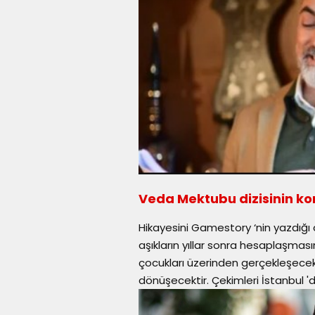
Veda Mektubu dizisinin k
Hikayesini Gamestory ‘nin yazdığı 
aşıkların yıllar sonra hesaplaşmas
çocukları üzerinden gerçekleşecek
dönüşecektir. Çekimleri İstanbul 'd