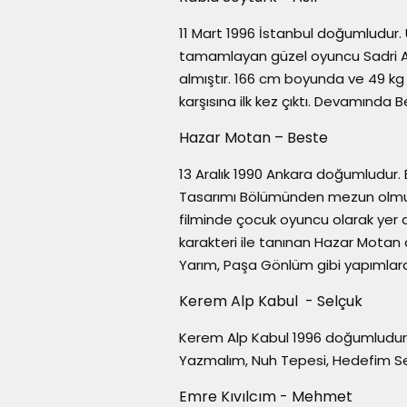
11 Mart 1996 İstanbul doğumludur.
tamamlayan güzel oyuncu Sadri Alı
almıştır. 166 cm boyunda ve 49 kg 
karşısına ilk kez çıktı. Devamında B
Hazar Motan – Beste
13 Aralık 1990 Ankara doğumludur. B
Tasarımı Bölümünden mezun olmuşt
filminde çocuk oyuncu olarak yer al
karakteri ile tanınan Hazar Motan 
Yarım, Paşa Gönlüm gibi yapımlarda
Kerem Alp Kabul - Selçuk
Kerem Alp Kabul 1996 doğumludur. T
Yazmalım, Nuh Tepesi, Hedefim Sens
Emre Kıvılcım - Mehmet