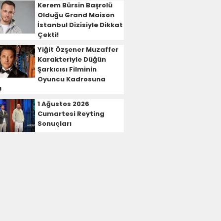
Kerem Bürsin Başrolü
Olduğu Grand Maison
İstanbul Dizisiyle Dikkat
Çekti!
Yiğit Özşener Muzaffer
Karakteriyle Düğün
Şarkıcısı Filminin
Oyuncu Kadrosuna
!
1 Ağustos 2026
Cumartesi Reyting
Sonuçları