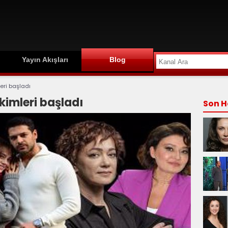
Yayın Akışları
Blog
eri başladı
kimleri başladı
Son H