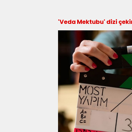
'Veda Mektubu' dizi çeki