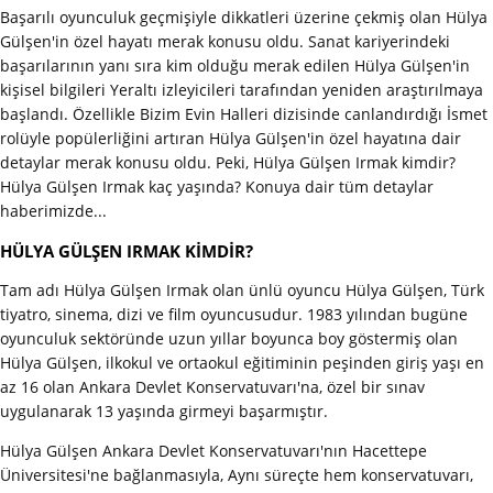
Başarılı oyunculuk geçmişiyle dikkatleri üzerine çekmiş olan Hülya
Gülşen'in özel hayatı merak konusu oldu. Sanat kariyerindeki
başarılarının yanı sıra kim olduğu merak edilen Hülya Gülşen'in
kişisel bilgileri Yeraltı izleyicileri tarafından yeniden araştırılmaya
başlandı. Özellikle Bizim Evin Halleri dizisinde canlandırdığı İsmet
rolüyle popülerliğini artıran Hülya Gülşen'in özel hayatına dair
detaylar merak konusu oldu. Peki, Hülya Gülşen Irmak kimdir?
Hülya Gülşen Irmak kaç yaşında? Konuya dair tüm detaylar
haberimizde...
HÜLYA GÜLŞEN IRMAK KİMDİR?
Tam adı Hülya Gülşen Irmak olan ünlü oyuncu Hülya Gülşen, Türk
tiyatro, sinema, dizi ve film oyuncusudur. 1983 yılından bugüne
oyunculuk sektöründe uzun yıllar boyunca boy göstermiş olan
Hülya Gülşen, ilkokul ve ortaokul eğitiminin peşinden giriş yaşı en
az 16 olan Ankara Devlet Konservatuvarı'na, özel bir sınav
uygulanarak 13 yaşında girmeyi başarmıştır.
Hülya Gülşen Ankara Devlet Konservatuvarı'nın Hacettepe
Üniversitesi'ne bağlanmasıyla, Aynı süreçte hem konservatuvarı,