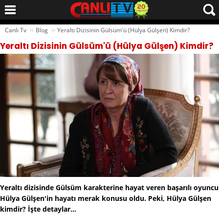
››
››
Canlı Tv
Blog
Yeraltı Dizisinin Gülsüm'ü (Hülya Gülşen) Kimdir?
Yeraltı Dizisinin Gülsüm'ü (Hülya Gülşen) Kimdir?
Yeraltı dizisinde Gülsüm karakterine hayat veren başarılı oyuncu
Hülya Gülşen'in hayatı merak konusu oldu. Peki, Hülya Gülşen
kimdir? İşte detaylar...